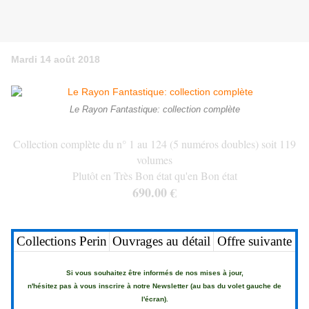
Mardi 14 août 2018
Le Rayon Fantastique: collection complète
Collection complète du n° 1 au 124 (5 numéros doubles) soit 119
volumes
Plutôt en Très Bon état qu'en Bon état
690.00 €
Collections Perin
Ouvrages au détail
Offre suivante
Si vous souhaitez être informés de nos mises à jour,
n'hésitez pas à vous inscrire à notre Newsletter (au bas du volet gauche de
l'écran).