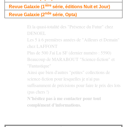
ière
-
Revue Galaxie (1
série, éditions Nuit et Jour)
nde
-
Revue Galaxie (2
série, Opta)
Et la quasi-totalité des "Présence du Futur" chez
DENOEL
Les 5 à 6 premières années de "Ailleurs et Demain"
chez LAFFONT
Plus de 500 J'ai Lu SF (dernier numéro : 5590)
Beaucoup de MARABOUT "Science-fiction" et
"Fantastique"
Ainsi que bien d'autres "petites" collections de
science-fiction pour lesquelles je n'ai pas
suffisamment de précisions pour faire le prix des lots
(pas chers !)
N’hésitez pas à me contacter pour tout
complément d’informations.