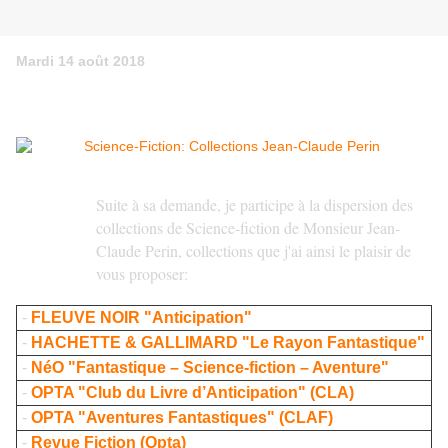
Mardi 14 août 2018
Suite à sa demande, je participe à la dispersion des
collections de Science-fiction de Monsieur Jean-
Claude Perin, collections que j'ai ainsi le plaisir de
vous proposer:
-
FLEUVE NOIR "Anticipation"
-
HACHETTE & GALLIMARD "Le Rayon Fantastique"
-
NéO "Fantastique – Science-fiction – Aventure"
-
OPTA "Club du Livre d’Anticipation" (CLA)
-
OPTA "Aventures Fantastiques" (CLAF)
-
Revue Fiction (Opta)