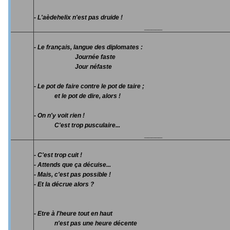
- L'aèdehelix n'est pas druide !
_____
- Le français, langue des diplomates :
Journée faste
Jour néfaste
- Le pot de faire contre le pot de taire ;
et le pot de dire, alors !
- On n'y voit rien !
C'est trop pusculaire...
_____
- C'est trop cuit !
- Attends que ça décuise...
- Mais, c'est pas possible !
- Et la décrue alors ?
- Etre à l'heure tout en haut
n'est pas une heure décente