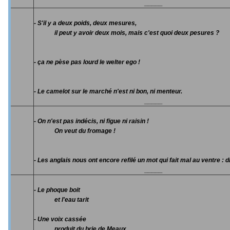
_____
- S'il y a deux poids, deux mesures,
il peut y avoir deux mois, mais c'est quoi deux pesures ?
- ça ne pèse pas lourd le welter ego !
- Le camelot sur le marché n'est ni bon, ni menteur.
_____
- On n'est pas indécis, ni figue ni raisin !
On veut du fromage !
- Les anglais nous ont encore refilé un mot qui fait mal au ventre : di
_____
- Le phoque boit
et l'eau tarit
- Une voix cassée
produit du brie de Meaux