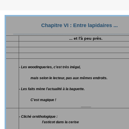
Chapitre VI : Entre lapidaires ...
____________________________________________
... et l'à peu près.
- Les woodingueries, c'est très inégal,
mais selon le lecteur, pas aux mêmes endroits.
- Les faits mène l'actualité à la baguette.
C'est magique !
_____
- Cliché ornithologique :
l'asticot dans la cerise