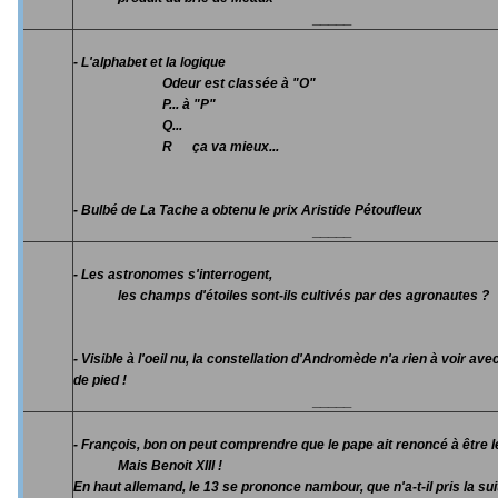
_____
- L'alphabet et la logique
Odeur est classée à "O"
P... à "P"
Q...
R ça va mieux...
- Bulbé de La Tache a obtenu le prix Aristide Pétoufleux
_____
- Les astronomes s'interrogent,
les champs d'étoiles sont-ils cultivés par des agronautes ?
- Visible à l'oeil nu, la constellation d'Andromède n'a rien à voir av
de pied !
_____
- François, bon on peut comprendre que le pape ait renoncé à être l
Mais Benoit XIII !
En haut allemand, le 13 se prononce nambour, que n'a-t-il pris la suit