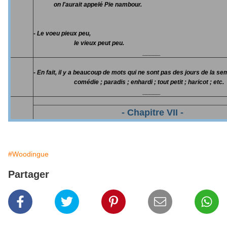
on l'aurait appelé Pie nambour.
- Le voeu pieux peu,
le vieux peut peu.
_____
- En fait, il y a beaucoup de mots qui ne sont pas des jours de la se
comédie ; paradis ; enhardi ; tout petit ; haricot ; etc.
_____
_______________________________________________
- Chapitre VII -
#Woodingue
Partager