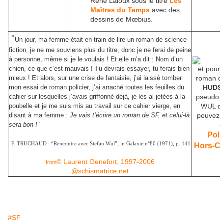
René Laloux sous le titre
Les
Maîtres du Temps
avec des
dessins de Mœbius.
"
Un jour, ma femme était en train de lire un roman de science-
fiction, je ne me souviens plus du titre, donc je ne ferai de peine
à personne, même si je le voulais ! Et elle m’a dit : Nom d’un
chien, ce que c’est mauvais ! Tu devrais essayer, tu ferais bien
et pour
mieux ! Et alors, sur une crise de fantaisie, j’ai laissé tomber
roman
mon essai de roman policier, j’ai arraché toutes les feuilles du
HUD
cahier sur lesquelles j’avais griffonné déjà, je les ai jetées à la
pseudo 
poubelle et je me suis mis au travail sur ce cahier vierge, en
WUL q
disant à ma femme :
Je vais t’écrire un roman de SF, et celui-là
pouvez 
sera bon !
"
Pol
F. TRUCHAUD : “Rencontre avec Stefan Wul”, in Galaxie n°80 (1971), p. 141
Hors-C
© Laurent Genefort, 1997-2006
from
@schismatrice.net
#SF