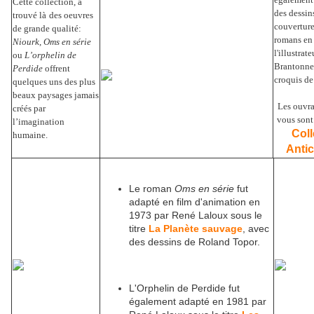
Cette collection, a
des dessin
trouvé là
des oeuvres
couverture
de grande qualité:
romans en
Niourk
,
Oms en série
l'illustrat
ou
L’orphelin de
Brantonne
Perdide
offrent
croquis de 
quelques uns des plus
beaux paysages jamais
Les ouvr
créés par
vous sont
l’imagination
Coll
humaine.
Antic
Le roman
Oms en série
fut
adapté en film d'animation en
1973 par René Laloux sous le
titre
La Planète sauvage
, avec
des dessins de Roland Topor.
L'Orphelin de Perdide
fut
également adapté en 1981 par