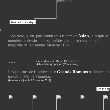
physique’.
Génération érotique
n
Aslan
Son frère, Alain, plus connu sous le nom de
, a acquis sa
notoriété en dessinant de splendides pin-up en couverture du
magazine de ‘L’Homme Moderne’
LUI
.
Couvertures de Michel GOURDON
Liens :
Article bibliographique (Cercle Noir)
« Grands Romans »
Les jaquettes de la collection
illustrent 
travail de Michel Gourdon.
(liste mise à jour le 22 octobre 2011)
Les Pin-u