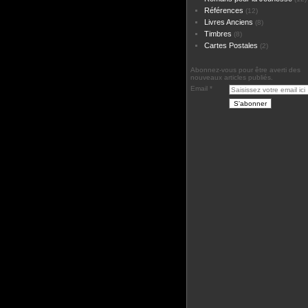
Références
(12)
Livres Anciens
(8)
Timbres
(8)
Cartes Postales
(2)
Abonnez-vous pour être averti des
nouveaux articles publiés.
Email