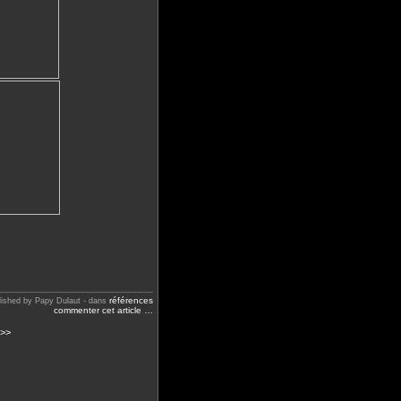
références
lished by Papy Dulaut
-
dans
commenter cet article
…
 >>