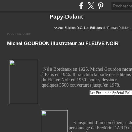
Papy-Dulaut
<< Aux Editions D.C.
Les Editeurs du Roman Policier...
22 octobre 2008
Michel GOURDON illustrateur au FLEUVE NOIR
Né à Bordeaux en 1925, Michel Gourdon
mon
à Paris en 1946. Il franchira la porte des éditions
du Fleuve Noir en 1950 pour y dessiner
quelques 3500 couvertures jusqu’en 1978.
Les Pin-up de Spécial-Poli
S’inspirant d’un comédien,
il 
personnage de Frédéric DARD une 