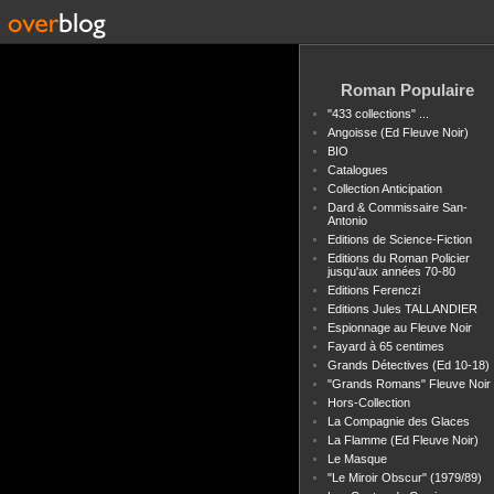
Roman Populaire
"433 collections" ...
Angoisse (Ed Fleuve Noir)
BIO
Catalogues
Collection Anticipation
Dard & Commissaire San-
Antonio
Editions de Science-Fiction
Editions du Roman Policier
jusqu'aux années 70-80
Editions Ferenczi
Editions Jules TALLANDIER
Espionnage au Fleuve Noir
Fayard à 65 centimes
Grands Détectives (Ed 10-18)
"Grands Romans" Fleuve Noir
Hors-Collection
La Compagnie des Glaces
La Flamme (Ed Fleuve Noir)
Le Masque
"Le Miroir Obscur" (1979/89)