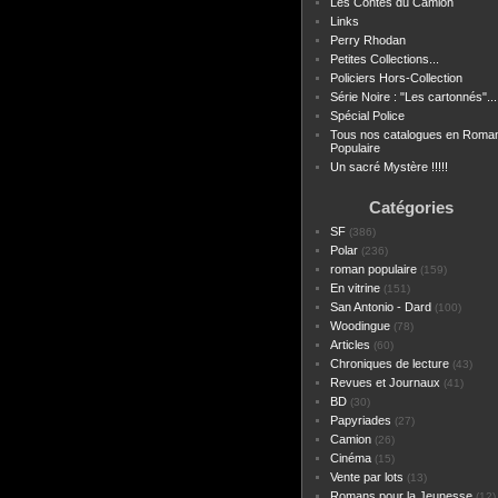
Les Contes du Camion
Links
Perry Rhodan
Petites Collections...
Policiers Hors-Collection
Série Noire : "Les cartonnés"...
Spécial Police
Tous nos catalogues en Roma
Populaire
Un sacré Mystère !!!!!
Catégories
SF
(386)
Polar
(236)
roman populaire
(159)
En vitrine
(151)
San Antonio - Dard
(100)
Woodingue
(78)
Articles
(60)
Chroniques de lecture
(43)
Revues et Journaux
(41)
BD
(30)
Papyriades
(27)
Camion
(26)
Cinéma
(15)
Vente par lots
(13)
Romans pour la Jeunesse
(12)