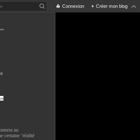
Connexion
+
Créer mon blog
 >>
te
ce
donnera au
certaine ‘réalité