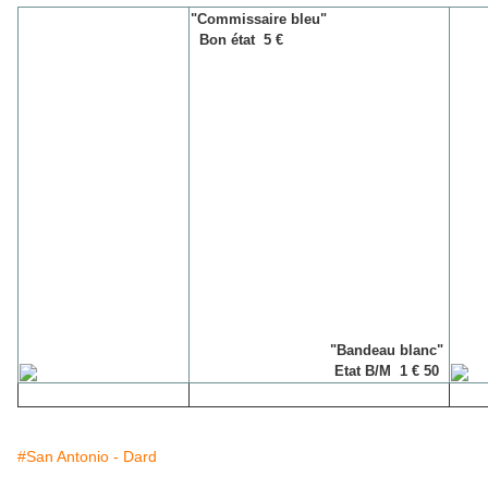
"Commissaire bleu"
Bon ét
at 5 €
"Bandeau blanc"
Etat B/M 1 € 50
#San Antonio - Dard