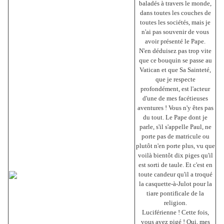
baladés à travers le monde,
dans toutes les couches de
toutes les sociétés, mais je
n'ai pas souvenir de vous
avoir présenté le Pape.
N'en déduisez pas trop vite
que ce bouquin se passe au
Vatican et que Sa Sainteté,
que je respecte
profondément, est l'acteur
d'une de mes facétieuses
aventures ! Vous n'y êtes pas
du tout. Le Pape dont je
parle, s'il s'appelle Paul, ne
porte pas de matricule ou
plutôt n'en porte plus, vu que
voilà bientôt dix piges qu'il
est sorti de taule. Et c'est en
toute candeur qu'il a troqué
la casquette-à-Julot pour la
tiare pontificale de la
religion.
Luciférienne ! Cette fois,
vous avez pigé ! Oui, mes