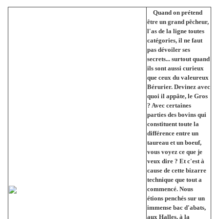
Quand on prétend
être un grand pêcheur,
l'as de la ligne toutes
catégories, il ne faut
pas dévoiler ses
secrets... surtout quand
ils sont aussi curieux
que ceux du valeureux
Bérurier. Devinez avec
quoi il appâte, le Gros
? Avec certaines
parties des bovins qui
constituent toute la
différence entre un
taureau et un boeuf,
vous voyez ce que je
veux dire ? Et c'est à
cause de cette bizarre
technique que tout a
commencé. Nous
étions penchés sur un
immense bac d'abats,
aux Halles, à la