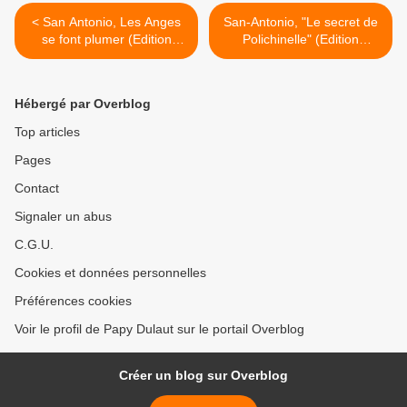
< San Antonio, Les Anges
San-Antonio, "Le secret de
se font plumer (Edition
Polichinelle" (Edition
originale, Fleuve Noir n°
originale SP n° 145) >
123, 1957)
Hébergé par Overblog
Top articles
Pages
Contact
Signaler un abus
C.G.U.
Cookies et données personnelles
Préférences cookies
Voir le profil de Papy Dulaut sur le portail Overblog
Créer un blog sur Overblog