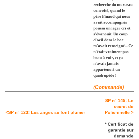
recherche du morceau
convoité, quand le
père Pinaud qui nous
avait accompagnés
poussa un léger cri et
s'évanouit. Un coup
d'oeil dans le bac
m'avait renseigné... Ce
n'était vraiment pas
beau à voir, et ça
n'avait jamais
appartenu à un
quadrupède !
(Commande)
SP n° 145: Le
secret de
<SP n° 123: Les anges se font plumer
Polichinelle >
* Certificat de
garantie sur
demande