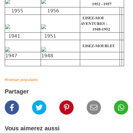
1952 - 1957
1955
1956
LISEZ-MOI
AVENTURES
-
1948-1952
1941
1951
LISEZ-MOI BLEU
1947
1948
#roman populaire
Partager
Vous aimerez aussi