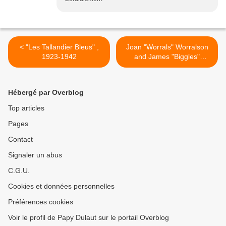
< "Les Tallandier Bleus" ,
Joan "Worrals" Worralson
1923-1942
and James "Biggles"
Bigglesworth héros de
Captain W. E. Johns >
Hébergé par Overblog
Top articles
Pages
Contact
Signaler un abus
C.G.U.
Cookies et données personnelles
Préférences cookies
Voir le profil de Papy Dulaut sur le portail Overblog