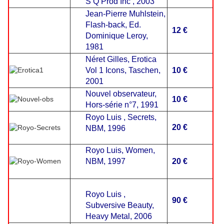
S Q Prod Inc , 2003
Jean-Pierre Muhlstein,
Flash-back, Ed.
12 €
Dominique Leroy,
1981
Néret
Gilles, Erotica
Vol 1 Icons, Taschen,
10 €
2001
Nouvel observateur,
10 €
Hors-série n°7, 1991
Royo
Luis , Secrets,
20 €
NBM, 1996
Royo
Luis
, Women,
NBM, 1997
20 €
Royo
Luis
,
90 €
Subversive Beauty,
Heavy Metal, 2006