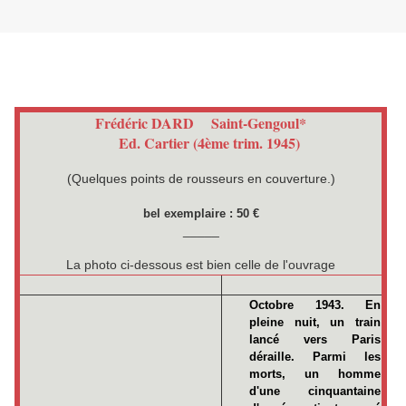
Frédéric Dard, l'époque lyonnaise
Une dizaine d'ouvrages en édition originale.
Samedi 2 mai 2020
Frédéric DARD Saint-Gengoul*
Ed. Cartier (4ème trim. 1945)
(Quelques points de rousseurs en couverture.)
bel exemplaire : 50 €
_____
La photo ci-dessous est bien celle de l'ouvrage
Octobre 1943. En
pleine nuit, un train
lancé vers Paris
déraille. Parmi les
morts, un homme
d'une cinquantaine