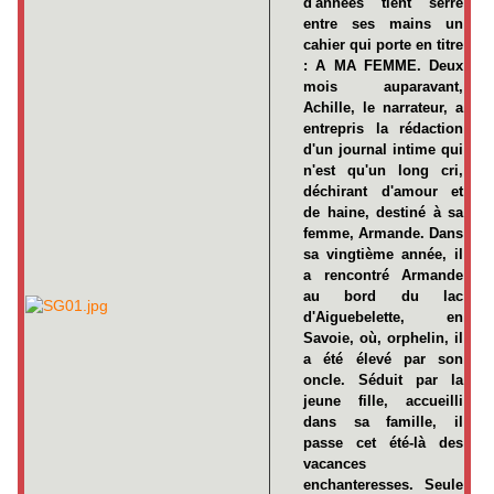
d'années tient serré
entre ses mains un
cahier qui porte en titre
: A MA FEMME. Deux
mois auparavant,
Achille, le narrateur, a
entrepris la rédaction
d'un journal intime qui
n'est qu'un long cri,
déchirant d'amour et
de haine, destiné à sa
femme, Armande. Dans
sa vingtième année, il
a rencontré Armande
au bord du lac
d'Aiguebelette, en
Savoie, où, orphelin, il
a été élevé par son
oncle. Séduit par la
jeune fille, accueilli
dans sa famille, il
passe cet été-là des
vacances
enchanteresses. Seule