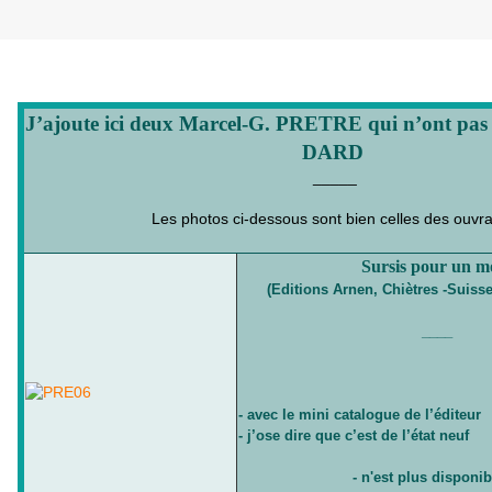
Lundi 13 décembre 2010
J’ajoute ici deux Marcel-G. PRETRE qui n’ont pas é
DARD
_____
Les photos ci-dessous sont bien celles des ouvr
Sursis pour un m
(Editions Arnen, Chiètres -Suisse 
____
- avec le mini catalogue de l’éditeur
- j’ose dire que c’est de l’état neuf
- n'est plus disponi