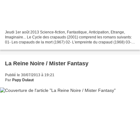
Jeudi 1er août 2013 Science-fiction, Fantastique, Anticipation, Etrange,
Imaginaire... Le Cycle des crapauds (2001) comprend les romans suivants:
01- Les crapauds de la mort (1967) 02- L'empreinte du crapaud (1968) 03-
Le masque du crapaud (1975) 04-...
La Reine Noire / Mister Fantasy
Publié le 30/07/2013 à 19:21
Par
Papy Dulaut