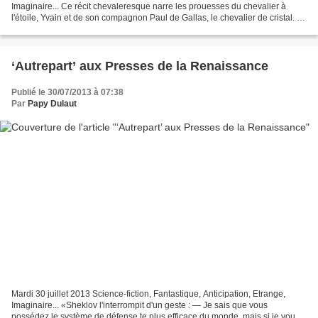
Imaginaire... Ce récit chevaleresque narre les prouesses du chevalier à
l'étoile, Yvain et de son compagnon Paul de Gallas, le chevalier de cristal. Ils
partent combattre pour...
‘Autrepart’ aux Presses de la Renaissance
Publié le 30/07/2013 à 07:38
Par
Papy Dulaut
Mardi 30 juillet 2013 Science-fiction, Fantastique, Anticipation, Etrange,
Imaginaire... «Sheklov l'interrompit d'un geste : — Je sais que vous
possédez le système de défense te plus efficace du monde, mais si je vous