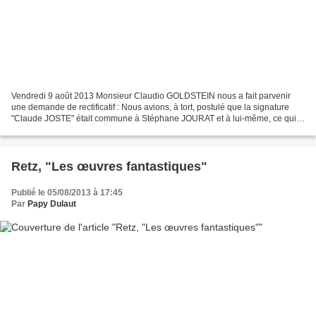
Vendredi 9 août 2013 Monsieur Claudio GOLDSTEIN nous a fait parvenir
une demande de rectificatif : Nous avions, à tort, postulé que la signature
"Claude JOSTE" était commune à Stéphane JOURAT et à lui-même, ce qui
n’est pas le cas. "Claude JOSTE" est...
Retz, "Les œuvres fantastiques"
Publié le 05/08/2013 à 17:45
Par
Papy Dulaut