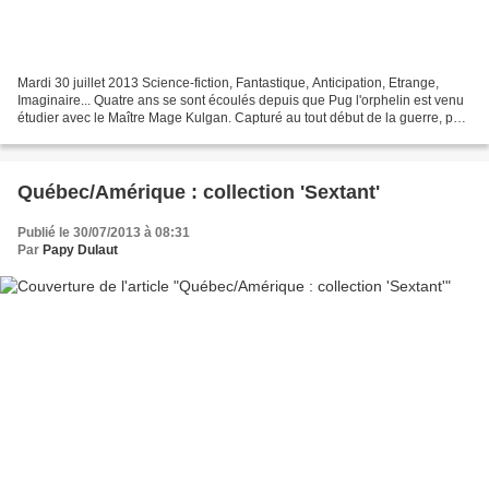
Mardi 30 juillet 2013 Science-fiction, Fantastique, Anticipation, Etrange,
Imaginaire... Quatre ans se sont écoulés depuis que Pug l'orphelin est venu
étudier avec le Maître Mage Kulgan. Capturé au tout début de la guerre, par
le clan Shinzawai, Pug apprend...
Québec/Amérique : collection 'Sextant'
Publié le 30/07/2013 à 08:31
Par
Papy Dulaut