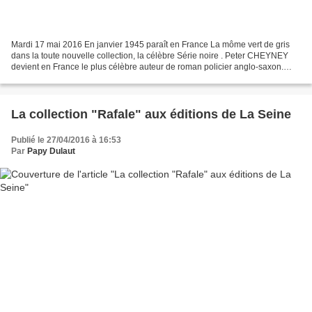
Mardi 17 mai 2016 En janvier 1945 paraît en France La môme vert de gris
dans la toute nouvelle collection, la célèbre Série noire . Peter CHEYNEY
devient en France le plus célèbre auteur de roman policier anglo-saxon.
Peter CHEYNEY est né le 22 février...
La collection "Rafale" aux éditions de La Seine
Publié le 27/04/2016 à 16:53
Par
Papy Dulaut