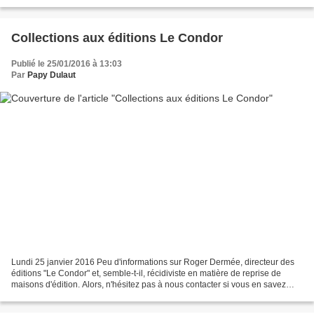
du « néo-polar » …/... Surtout,...
Collections aux éditions Le Condor
Publié le 25/01/2016 à 13:03
Par
Papy Dulaut
Lundi 25 janvier 2016 Peu d'informations sur Roger Dermée, directeur des
éditions "Le Condor" et, semble-t-il, récidiviste en matière de reprise de
maisons d'édition. Alors, n'hésitez pas à nous contacter si vous en savez
plus! Illustrées par Brantonne,...