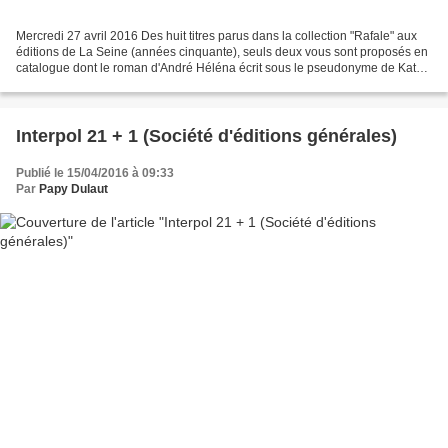
Mercredi 27 avril 2016 Des huit titres parus dans la collection "Rafale" aux
éditions de La Seine (années cinquante), seuls deux vous sont proposés en
catalogue dont le roman d'André Héléna écrit sous le pseudonyme de Kathy
Woodfield. Tous les ouvrages...
Interpol 21 + 1 (Société d'éditions générales)
Publié le 15/04/2016 à 09:33
Par
Papy Dulaut