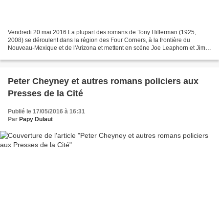
Vendredi 20 mai 2016 La plupart des romans de Tony Hillerman (1925,
2008) se déroulent dans la région des Four Corners, à la frontière du
Nouveau-Mexique et de l'Arizona et mettent en scéne Joe Leaphorn et Jim
Chee de la police tribale Navajo. Rivages/Noir...
Peter Cheyney et autres romans policiers aux
Presses de la Cité
Publié le 17/05/2016 à 16:31
Par
Papy Dulaut