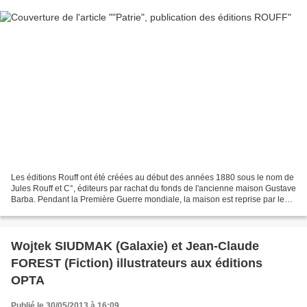
Les éditions Rouff ont été créées au début des années 1880 sous le nom de
Jules Rouff et C°, éditeurs par rachat du fonds de l'ancienne maison Gustave
Barba. Pendant la Première Guerre mondiale, la maison est reprise par le
fils de Jules Rouff, Frédéric,...
Wojtek SIUDMAK (Galaxie) et Jean-Claude
FOREST (Fiction) illustrateurs aux éditions
OPTA
Publié le 30/05/2013 à 16:09