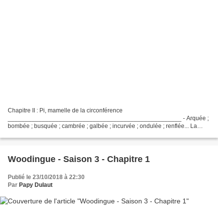
Chapitre II : Pi, mamelle de la circonférence
___________________________________________________ - Arquée ;
bombée ; busquée ; cambrée ; galbée ; incurvée ; ondulée ; renflée... La
courbe a de quoi être indécise. - Pour faire des courbes droites, c'est...
Woodingue - Saison 3 - Chapitre 1
Publié le 23/10/2018 à 22:30
Par
Papy Dulaut