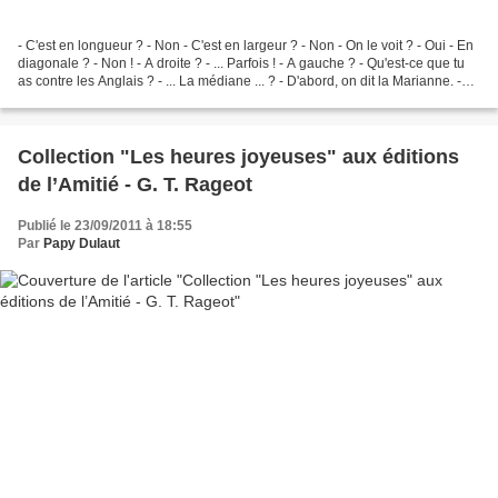
- C'est en longueur ? - Non - C'est en largeur ? - Non - On le voit ? - Oui - En
diagonale ? - Non ! - A droite ? - ... Parfois ! - A gauche ? - Qu'est-ce que tu
as contre les Anglais ? - ... La médiane ... ? - D'abord, on dit la Marianne. -
Mais c'est...
Collection "Les heures joyeuses" aux éditions
de l’Amitié - G. T. Rageot
Publié le 23/09/2011 à 18:55
Par
Papy Dulaut