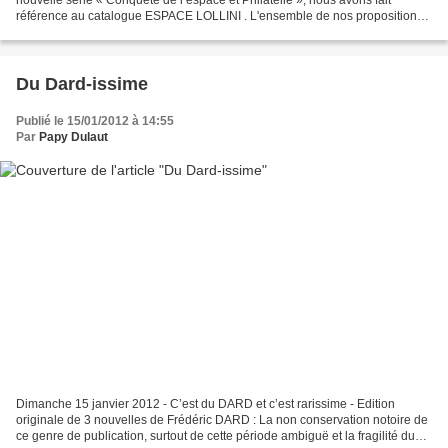
référence au catalogue ESPACE LOLLINI . L'ensemble de nos propositions
peut être consulté via le diaporama (accès...
Du Dard-issime
Publié le 15/01/2012 à 14:55
Par
Papy Dulaut
Dimanche 15 janvier 2012 - C’est du DARD et c’est rarissime - Edition
originale de 3 nouvelles de Frédéric DARD : La non conservation notoire de
ce genre de publication, surtout de cette période ambiguë et la fragilité du