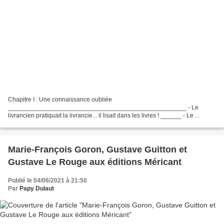
Chapitre I : Une connaissance oubliée
___________________________________________________ - Le
livrancien pratiquait la livrancie... il lisait dans les livres ! ______ - Le
mystère s'épaissit : Mais ; ou ; et ; donc ; or ; ni ; car ; du coup ! - La langue...
Marie-François Goron, Gustave Guitton et
Gustave Le Rouge aux éditions Méricant
Publié le 04/06/2021 à 21:50
Par
Papy Dulaut