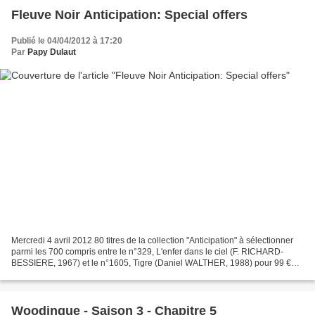
Fleuve Noir Anticipation: Special offers
Publié le 04/04/2012 à 17:20
Par
Papy Dulaut
Mercredi 4 avril 2012 80 titres de la collection "Anticipation" à sélectionner
parmi les 700 compris entre le n°329, L'enfer dans le ciel (F. RICHARD-
BESSIERE, 1967) et le n°1605, Tigre (Daniel WALTHER, 1988) pour 99 €
(frais de port gratuit) Accédez...
Woodingue - Saison 3 - Chapitre 5