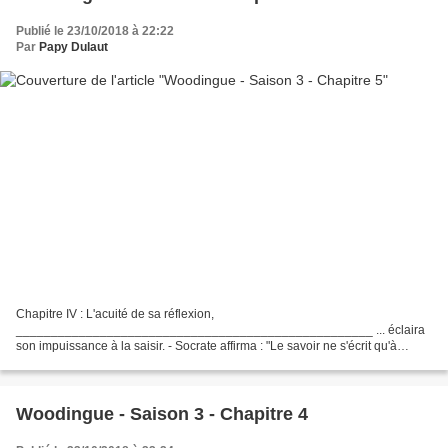
Publié le 23/10/2018 à 22:22
Par
Papy Dulaut
Chapitre IV : L'acuité de sa réflexion,
___________________________________________________ ... éclaira
son impuissance à la saisir. - Socrate affirma : "Le savoir ne s'écrit qu'à
l'oreille !" Platon entendit : "Ne se prononce qu'à l'écrit..." - Ce même...
Woodingue - Saison 3 - Chapitre 4