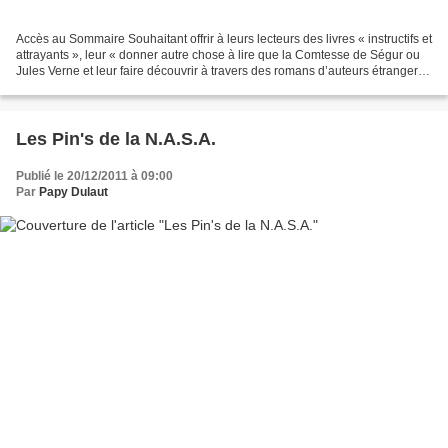
Accès au Sommaire Souhaitant offrir à leurs lecteurs des livres « instructifs et
attrayants », leur « donner autre chose à lire que la Comtesse de Ségur ou
Jules Verne et leur faire découvrir à travers des romans d’auteurs étrangers
la vie des enfants...
Les Pin's de la N.A.S.A.
Publié le 20/12/2011 à 09:00
Par
Papy Dulaut