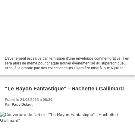
L'événement est salué par l'émission d'une enveloppe commémorative. Il en
sera alors de même pour chaque nouvel événement lié au supersonique...
et ce, à la grande joie des collectionneurs ! Dernière mise à jour: 6 juillet
2014 Consultez ici l'ensemble...
"Le Rayon Fantastique" - Hachette / Gallimard
Publié le 21/03/2013 à 08:30
Par
Papy Dulaut