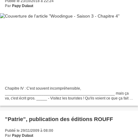
Publié le 23/10/2018 à 22:24
Par
Papy Dulaut
Chapitre IV : C'est souvent incompréhensible,
___________________________________________________ mais ça
va, c'est écrit gros. _____ - Visitez les touristes ! Qu'ils voient ce que ça fait ! -
L'homme est fait pour bouger ! Oui, à pied, pas en voiture......
"Patrie", publication des éditions ROUFF
Publié le 29/11/2009 à 08:00
Par
Papy Dulaut