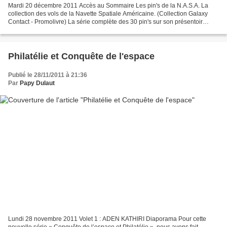
Mardi 20 décembre 2011 Accès au Sommaire Les pin's de la N.A.S.A. La
collection des vols de la Navette Spatiale Américaine. (Collection Galaxy
Contact - Promolivre) La série complète des 30 pin's sur son présentoir
d'origine en bel état : 180.00 € ________...
Philatélie et Conquête de l'espace
Publié le 28/11/2011 à 21:36
Par
Papy Dulaut
Lundi 28 novembre 2011 Volet 1 : ADEN KATHIRI Diaporama Pour cette
nouvelle série « Conquête de l’espace et Philatélie », nous avons fait