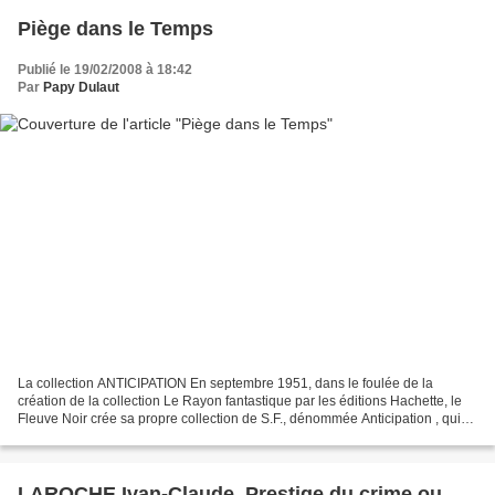
Piège dans le Temps
Publié le 19/02/2008 à 18:42
Par
Papy Dulaut
La collection ANTICIPATION En septembre 1951, dans le foulée de la
création de la collection Le Rayon fantastique par les éditions Hachette, le
Fleuve Noir crée sa propre collection de S.F., dénommée Anticipation , qui
est sa réponse à la création de...
LAROCHE Ivan-Claude, Prestige du crime ou