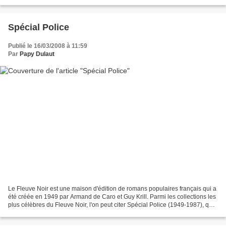
nouvelles de Frédéric DARD Ch. ANTOINE...
Spécial Police
Publié le 16/03/2008 à 11:59
Par
Papy Dulaut
Le Fleuve Noir est une maison d'édition de romans populaires français qui a
été créée en 1949 par Armand de Caro et Guy Krill. Parmi les collections les
plus célèbres du Fleuve Noir, l'on peut citer Spécial Police (1949-1987), qui
comporte 2075 titres...