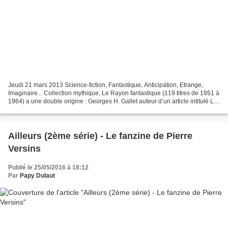
Jeudi 21 mars 2013 Science-fiction, Fantastique, Anticipation, Etrange,
Imaginaire... Collection mythique, Le Rayon fantastique (119 titres de 1951 à
1964) a une double origine : Georges H. Gallet auteur d’un article intitulé La
science-fiction remplacera-t-elle...
Ailleurs (2ème série) - Le fanzine de Pierre
Versins
Publié le 25/05/2016 à 18:12
Par
Papy Dulaut