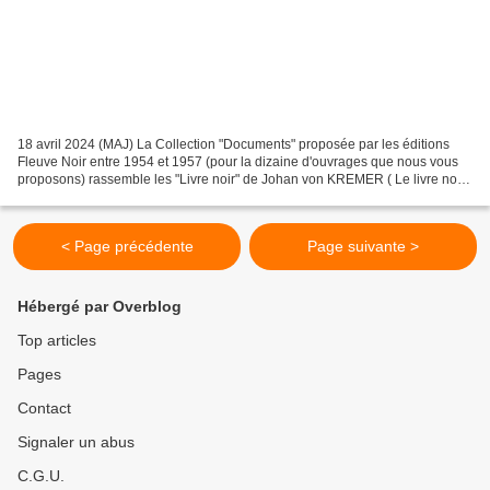
18 avril 2024 (MAJ) La Collection "Documents" proposée par les éditions
Fleuve Noir entre 1954 et 1957 (pour la dizaine d'ouvrages que nous vous
proposons) rassemble les "Livre noir" de Johan von KREMER ( Le livre noir
de l’espionnage, Le livre noir du...
< Page précédente
Page suivante >
Hébergé par Overblog
Top articles
Pages
Contact
Signaler un abus
C.G.U.