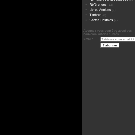
Références
(12)
Livres Anciens
(8)
Timbres
(8)
Cartes Postales
(2)
Abonnez-vous pour être averti des
nouveaux articles publiés.
Email