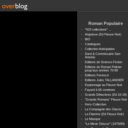
Roman Populaire
"433 collections" ...
Angoisse (Ed Fleuve Noir)
BIO
Catalogues
Collection Anticipation
Dard & Commissaire San-
Antonio
Editions de Science-Fiction
Editions du Roman Policier
jusqu'aux années 70-80
Editions Ferenczi
Editions Jules TALLANDIER
Espionnage au Fleuve Noir
Fayard à 65 centimes
Grands Détectives (Ed 10-18)
"Grands Romans" Fleuve Noir
Hors-Collection
La Compagnie des Glaces
La Flamme (Ed Fleuve Noir)
Le Masque
"Le Miroir Obscur" (1979/89)