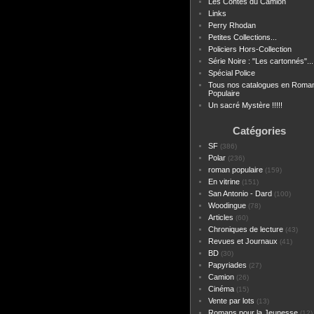
Les Contes du Camion
Links
Perry Rhodan
Petites Collections...
Policiers Hors-Collection
Série Noire : "Les cartonnés"...
Spécial Police
Tous nos catalogues en Roma
Populaire
Un sacré Mystère !!!!!
Catégories
SF
(386)
Polar
(236)
roman populaire
(159)
En vitrine
(151)
San Antonio - Dard
(100)
Woodingue
(78)
Articles
(60)
Chroniques de lecture
(43)
Revues et Journaux
(41)
BD
(30)
Papyriades
(27)
Camion
(26)
Cinéma
(15)
Vente par lots
(13)
Romans pour la Jeunesse
(12)