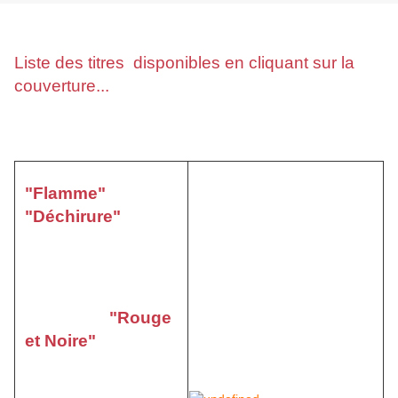
Liste des titres disponibles en cliquant sur la
couverture...
Frais d'envoi gratuit au dessus de 90 €
Cette fameuse
"Flamme"
, en fait une
"Déchirure"
(
voir
l’interview de
Michel
GOURDON
dans
Le
Monde de San-Antonio
n° 43
)
est le symbole de
"Rouge
la collection
et Noire"
du Fleuve
Noir qui se termine en
novembre 1953 avec le