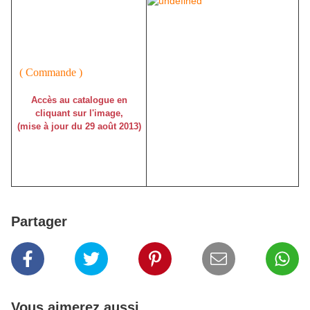
titre "La soif du plaisir"
de Serge Bryal - n° 47*.
( Commande )
Accès au catalogue en
cliquant sur l'image,
(mise à jour du 29 août 2013)
*Cette dernière information nous a
été fournie par
Marie-Christine de
Caro que nous remercions.
Partager
Vous aimerez aussi