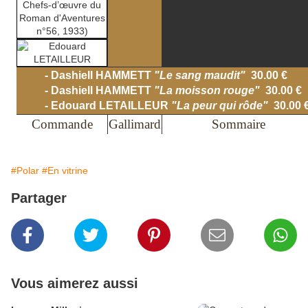
- Dashiell HAMMETT
"Le sang maudit"
30.00 €
- Dashiell HAMMETT
"La moisson rouge"
30.00 €
- Edouard LETAILLEUR
"La peur qui rôde"
30.00 
Commande
Gallimard
Sommaire
#Polar
#En vitrine
Partager
Vous aimerez aussi