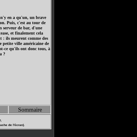
n'y en a qu'un, un brave
n. Puis, c'est au tour de
un serveur de bar, d'une
tease, et finalement cela
nt : ils meurent comme des
 petite ville américaine de
-ce qu'ils ont donc tous, à
a ?
Sommaire
,
uche de l'écran).