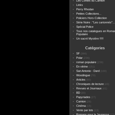
Les Contes du Camion
Links
Perry Rhodan
Petites Collections...
Policiers Hors-Collection
Série Noire : "Les cartonnés"...
Spécial Police
Tous nos catalogues en Roma
Populaire
Un sacré Mystère !!!!!
Catégories
SF
(386)
Polar
(236)
roman populaire
(159)
En vitrine
(151)
San Antonio - Dard
(100)
Woodingue
(78)
Articles
(60)
Chroniques de lecture
(43)
Revues et Journaux
(41)
BD
(30)
Papyriades
(27)
Camion
(26)
Cinéma
(15)
Vente par lots
(13)
Romans pour la Jeunesse
(12)