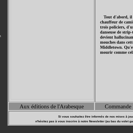
Tout d'abord, il 
chauffeur de camio
trois policiers, d'
danseuse de strip-
n
devient hallucina
mouches dans cette
Middletown. Qu'est
mourir comme cel
Aux éditions de l'Arabesque
Commande
Si vous souhaitez être informés de nos mises à jour
n'hésitez pas à vous inscrire à notre Newsletter (au bas du volet ga