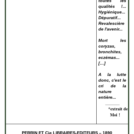
toutes les
qualités !...
Hygiénique...
Dépuratif...
Revalescière
de l'avenir...
Mort les
coryzas,
bronchites,
eczémas...
[…]
A la lutte
donc, c'est le
cri de la
nature
entière...
______
*extrait de
Moi !
PERRIN ET Cie LIBRAIRES-EDITEURS – 1890