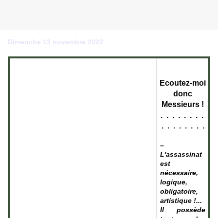
Dimanche 13 novembre 2022
Ecoutez-moi
donc
Messieurs !
. . . . . . . .
. . . . . . . .
–
L'assassinat
est
nécessaire,
logique,
obligatoire,
artistique !...
Il possède