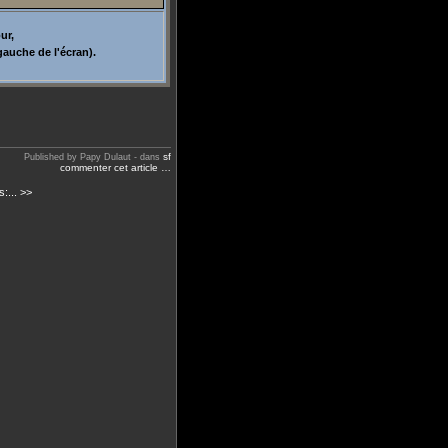
ur,
gauche de l'écran).
sf
Published by Papy Dulaut
-
dans
commenter cet article
…
:... >>