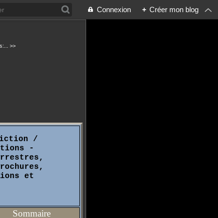
Connexion
+
Créer mon blog
:... >>
iction /
tions -
rrestres,
rochures,
ions et
Sommaire