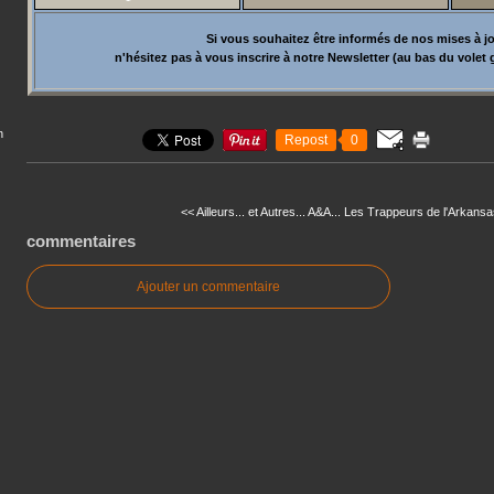
Si vous souhaitez être informés de nos mises à jo
n'hésitez pas à vous inscrire à notre Newsletter (au bas du volet 
n
Repost
0
<< Ailleurs... et Autres... A&A...
Les Trappeurs de l'Arkansas
commentaires
Ajouter un commentaire