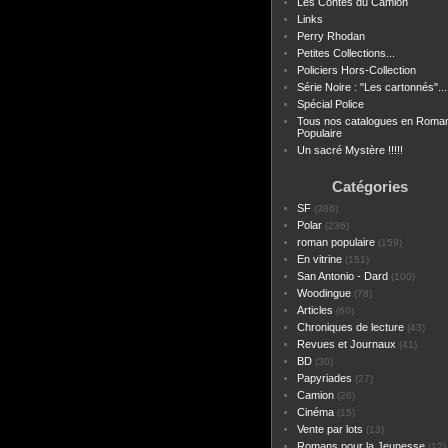
Les Contes du Camion
Links
Perry Rhodan
Petites Collections...
Policiers Hors-Collection
Série Noire : "Les cartonnés"...
Spécial Police
Tous nos catalogues en Roma
Populaire
Un sacré Mystère !!!!!
Catégories
SF
(386)
Polar
(236)
roman populaire
(159)
En vitrine
(151)
San Antonio - Dard
(100)
Woodingue
(78)
Articles
(60)
Chroniques de lecture
(43)
Revues et Journaux
(41)
BD
(30)
Papyriades
(27)
Camion
(26)
Cinéma
(15)
Vente par lots
(13)
Romans pour la Jeunesse
(12)