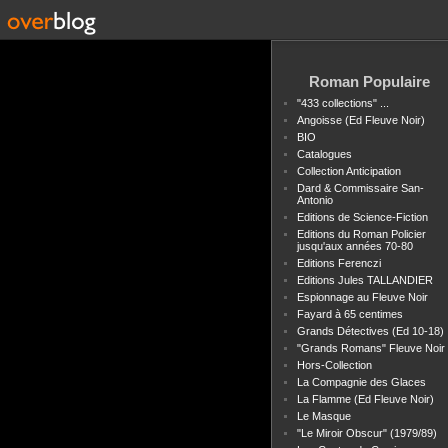
Roman Populaire
"433 collections" ...
Angoisse (Ed Fleuve Noir)
BIO
Catalogues
Collection Anticipation
Dard & Commissaire San-
Antonio
Editions de Science-Fiction
Editions du Roman Policier
jusqu'aux années 70-80
Editions Ferenczi
Editions Jules TALLANDIER
Espionnage au Fleuve Noir
Fayard à 65 centimes
Grands Détectives (Ed 10-18)
"Grands Romans" Fleuve Noir
Hors-Collection
La Compagnie des Glaces
La Flamme (Ed Fleuve Noir)
Le Masque
"Le Miroir Obscur" (1979/89)