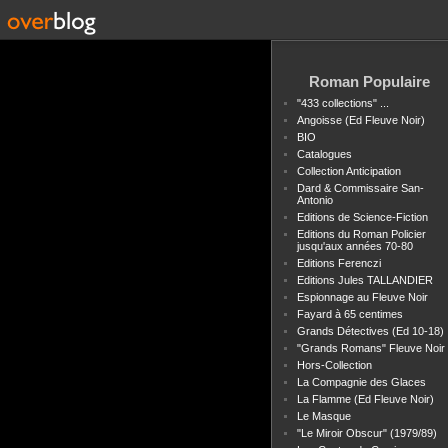
Roman Populaire
"433 collections" ...
Angoisse (Ed Fleuve Noir)
BIO
Catalogues
Collection Anticipation
Dard & Commissaire San-
Antonio
Editions de Science-Fiction
Editions du Roman Policier
jusqu'aux années 70-80
Editions Ferenczi
Editions Jules TALLANDIER
Espionnage au Fleuve Noir
Fayard à 65 centimes
Grands Détectives (Ed 10-18)
"Grands Romans" Fleuve Noir
Hors-Collection
La Compagnie des Glaces
La Flamme (Ed Fleuve Noir)
Le Masque
"Le Miroir Obscur" (1979/89)