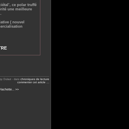
étal’, ce polar truffé
rité une meilleure
.
iative ( nouvel
ercialisation
TRE
chroniques de lecture
py Dulaut
-
dans
commenter cet article
…
Hachette... >>