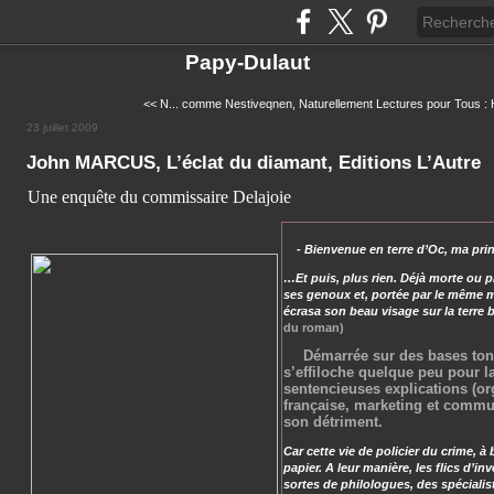
Papy-Dulaut
<< N... comme Nestiveqnen, Naturellement
Lectures pour Tous : 
23 juillet 2009
John MARCUS, L’éclat du diamant, Editions L’Autre
Une enquête du commissaire Delajoie
-
Bienvenue en terre d’Oc, ma pri
…Et puis, plus rien. Déjà morte ou pr
ses genoux et, portée par le même m
écrasa son beau visage sur la terre
du roman)
Démarrée sur des bases toni
s’effiloche quelque peu pour l
sentencieuses explications (or
française, marketing et commun
son détriment.
Car cette vie de policier du crime, à 
papier. A leur manière, les flics d’in
sortes de philologues, des spécialiste