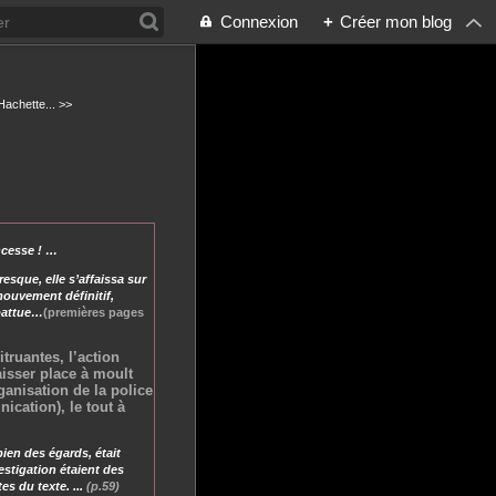
Connexion
+
Créer mon blog
Hachette... >>
ncesse ! …
esque, elle s’affaissa sur
ouvement définitif,
 battue…
(premières pages
truantes, l’action
aisser place à moult
ganisation de la police
ication), le tout à
bien des égards, était
vestigation étaient des
s du texte. ...
(p.59)