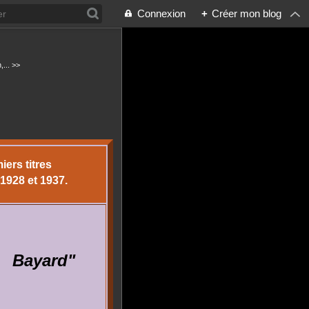
Connexion
+
Créer mon blog
,... >>
iers titres
 1928 et 1937.
Bayard"