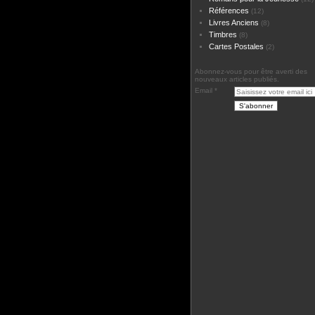
Références
(12)
Livres Anciens
(8)
Timbres
(8)
Cartes Postales
(2)
Abonnez-vous pour être averti des
nouveaux articles publiés.
Email