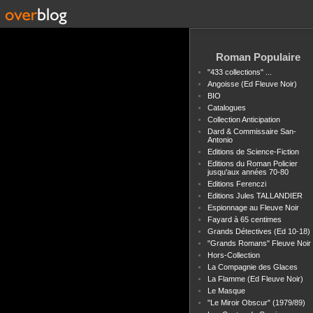
Roman Populaire
"433 collections" ...
Angoisse (Ed Fleuve Noir)
BIO
Catalogues
Collection Anticipation
Dard & Commissaire San-
Antonio
Editions de Science-Fiction
Editions du Roman Policier
jusqu'aux années 70-80
Editions Ferenczi
Editions Jules TALLANDIER
Espionnage au Fleuve Noir
Fayard à 65 centimes
Grands Détectives (Ed 10-18)
"Grands Romans" Fleuve Noir
Hors-Collection
La Compagnie des Glaces
La Flamme (Ed Fleuve Noir)
Le Masque
"Le Miroir Obscur" (1979/89)