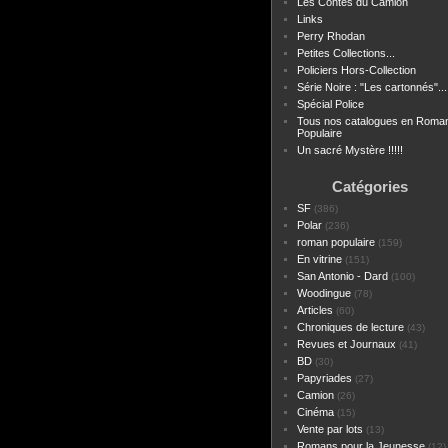
Les Contes du Camion
Links
Perry Rhodan
Petites Collections...
Policiers Hors-Collection
Série Noire : "Les cartonnés"...
Spécial Police
Tous nos catalogues en Roma
Populaire
Un sacré Mystère !!!!!
Catégories
SF
(386)
Polar
(236)
roman populaire
(159)
En vitrine
(151)
San Antonio - Dard
(100)
Woodingue
(78)
Articles
(60)
Chroniques de lecture
(43)
Revues et Journaux
(41)
BD
(30)
Papyriades
(27)
Camion
(26)
Cinéma
(15)
Vente par lots
(13)
Romans pour la Jeunesse
(12)