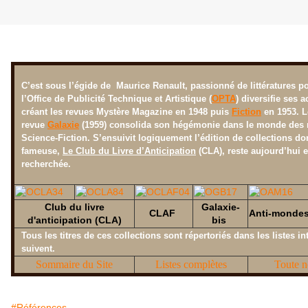
Mercredi 23 mai 2013
C’est sous l’égide de Maurice Renault, passionné de littératures po
l’Office de Publicité Technique et Artistique (
OPTA
) diversifie ses a
créant les revues Mystère Magazine en 1948 puis
Fiction
en 1953. L
revue
Galaxie
(1959) consolida son hégémonie dans le monde des 
Science-Fiction. S’ensuivit logiquement l’édition de collections don
fameuse,
Le Club du Livre d’Anticipation
(CLA), reste
aujourd’hui e
recherchée
.
Club du livre
Galaxie-
CLAF
Anti-monde
d'anticipation (CLA)
bis
Tous les titres de ces collections sont répertoriés dans les listes in
suivent.
Sommaire du Site
Listes complètes
Toute n
#Références