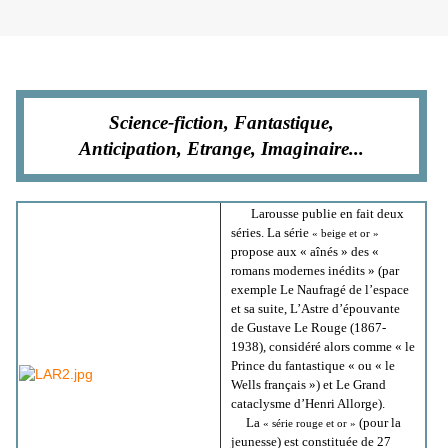
Samedi 30 mars 2013
Science-fiction, Fantastique,
Anticipation, Etrange, Imaginaire...
Larousse publie en fait deux
séries. La série
« beige et or »
propose aux « aînés » des «
romans modernes inédits » (par
exemple Le Naufragé de l’espace
et sa suite, L’Astre d’épouvante
de Gustave Le Rouge (1867-
1938), considéré alors comme « le
Prince du fantastique « ou « le
Wells français ») et Le Grand
cataclysme d’Henri Allorge).
La
(pour la
« série rouge et or »
jeunesse) est constituée de 27