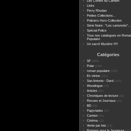
Les Contes du Camion
Links
Perry Rhodan
Petites Collections...
Policiers Hors-Collection
Série Noire : "Les cartonnés"...
Spécial Police
Tous nos catalogues en Roma
Populaire
Un sacré Mystère !!!!!
Catégories
SF
(386)
Polar
(236)
roman populaire
(159)
En vitrine
(151)
San Antonio - Dard
(100)
Woodingue
(78)
Articles
(60)
Chroniques de lecture
(43)
Revues et Journaux
(41)
BD
(30)
Papyriades
(27)
Camion
(26)
Cinéma
(15)
Vente par lots
(13)
Romans pour la Jeunesse
(12)