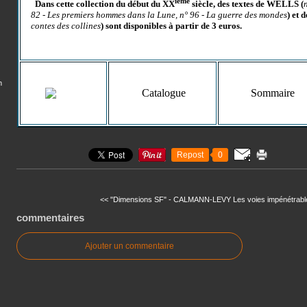
ième
Dans cette collection du début du XX
siècle, des textes de WELLS (
82 - Les premiers hommes dans la Lune, n° 96 - La guerre des mondes
) et
contes des collines
) sont disponibles à partir de 3 euros.
n
Catalogue
Sommaire
Repost
0
<< "Dimensions SF" - CALMANN-LEVY
Les voies impénétrable
commentaires
Ajouter un commentaire