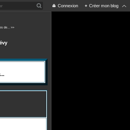
Connexion
+
Créer mon blog
s de... >>
Lévy
..