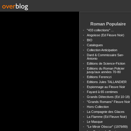
Roman Populaire
"433 collections" ...
Angoisse (Ed Fleuve Noir)
BIO
Catalogues
Collection Anticipation
Dard & Commissaire San-
Antonio
Editions de Science-Fiction
Editions du Roman Policier
jusqu'aux années 70-80
Editions Ferenczi
Editions Jules TALLANDIER
Espionnage au Fleuve Noir
Fayard à 65 centimes
Grands Détectives (Ed 10-18)
"Grands Romans" Fleuve Noir
Hors-Collection
La Compagnie des Glaces
La Flamme (Ed Fleuve Noir)
Le Masque
"Le Miroir Obscur" (1979/89)