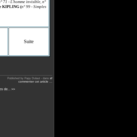
n° 71 - L'homme invisible, n°
 de KIPLING (
n° 99 - Simples
Suite
sf
Published by Papy Dulaut
-
dans
commenter cet article
…
s de... >>