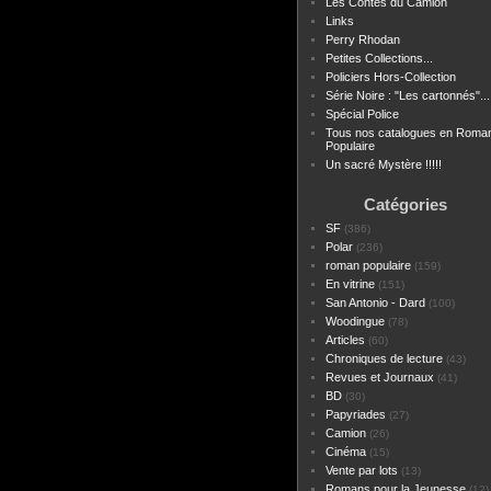
Les Contes du Camion
Links
Perry Rhodan
Petites Collections...
Policiers Hors-Collection
Série Noire : "Les cartonnés"...
Spécial Police
Tous nos catalogues en Roma
Populaire
Un sacré Mystère !!!!!
Catégories
SF
(386)
Polar
(236)
roman populaire
(159)
En vitrine
(151)
San Antonio - Dard
(100)
Woodingue
(78)
Articles
(60)
Chroniques de lecture
(43)
Revues et Journaux
(41)
BD
(30)
Papyriades
(27)
Camion
(26)
Cinéma
(15)
Vente par lots
(13)
Romans pour la Jeunesse
(12)