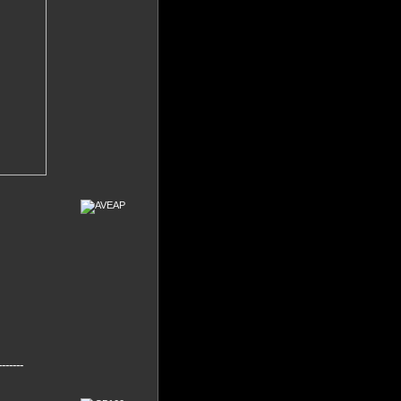
-----