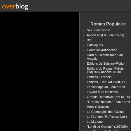
Roman Populaire
"433 collections" ...
Angoisse (Ed Fleuve Noir)
BIO
Catalogues
Collection Anticipation
Dard & Commissaire San-
Antonio
Editions de Science-Fiction
Editions du Roman Policier
jusqu'aux années 70-80
Editions Ferenczi
Editions Jules TALLANDIER
Espionnage au Fleuve Noir
Fayard à 65 centimes
Grands Détectives (Ed 10-18)
"Grands Romans" Fleuve Noir
Hors-Collection
La Compagnie des Glaces
La Flamme (Ed Fleuve Noir)
Le Masque
"Le Miroir Obscur" (1979/89)