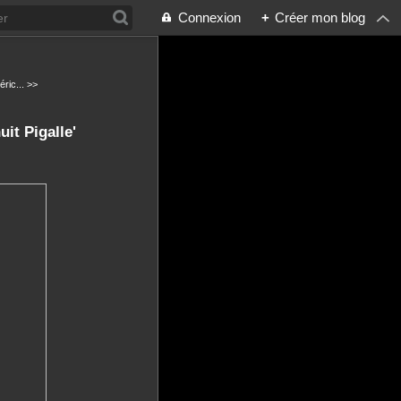
Connexion
+
Créer mon blog
éric... >>
uit Pigalle'