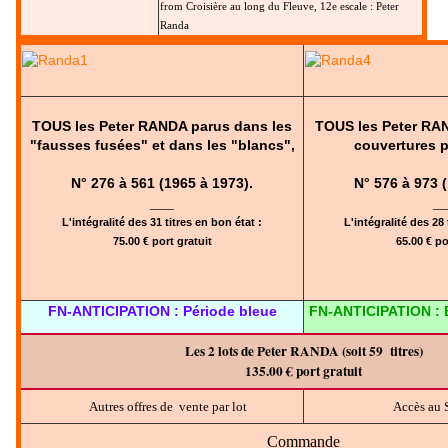
from Croisière au long du Fleuve, 12e escale : Peter
Randa
TOUS les Peter RANDA parus dans les
TOUS les Peter RA
"fausses fusées" et dans les "blancs",
couvertures 
N° 276 à 561 (1965 à 1973).
N° 576 à 973 
___
_
L'intégralité des 31 titres en bon état :
L'intégralité des 28 
75.00 € port gratuit
65.00 € po
FN-ANTICIPATION : Période bleue
FN-ANTICIPATION : B
Les 2 lots de Peter RANDA (soit 59 titres)
135.00 € port gratuit
Autres offres de vente par lot
Accès au
Commande