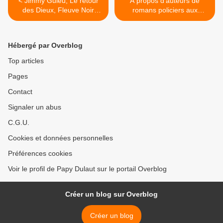
< Jimmy Guieu, Le retour
A propos d'auteurs de
des Dieux, Fleuve Noir
romans policiers aux
"Anticipation", n°337
éditions RIVAGES >
Hébergé par Overblog
Top articles
Pages
Contact
Signaler un abus
C.G.U.
Cookies et données personnelles
Préférences cookies
Voir le profil de Papy Dulaut sur le portail Overblog
Créer un blog sur Overblog
Créer un blog