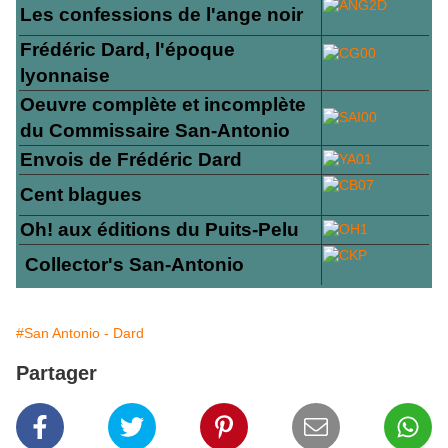
Les confessions de l'ange noir
Frédéric Dard, l'époque
lyonnaise
Oeuvre complète et incomplète
du Commissaire San-Antonio
Envois de Frédéric Dard
Cent blagues
Oh! aux éditions du Puits-Pelu
Collector's San-Antonio
#San Antonio - Dard
Partager