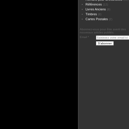
Références
(12)
Livres Anciens
(8)
Timbres
(8)
Cartes Postales
(2)
Abonnez-vous pour être averti des
nouveaux articles publiés.
Email