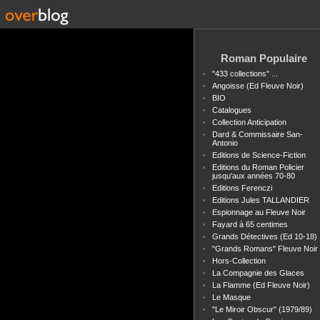
Roman Populaire
"433 collections" ...
Angoisse (Ed Fleuve Noir)
BIO
Catalogues
Collection Anticipation
Dard & Commissaire San-
Antonio
Editions de Science-Fiction
Editions du Roman Policier
jusqu'aux années 70-80
Editions Ferenczi
Editions Jules TALLANDIER
Espionnage au Fleuve Noir
Fayard à 65 centimes
Grands Détectives (Ed 10-18)
"Grands Romans" Fleuve Noir
Hors-Collection
La Compagnie des Glaces
La Flamme (Ed Fleuve Noir)
Le Masque
"Le Miroir Obscur" (1979/89)