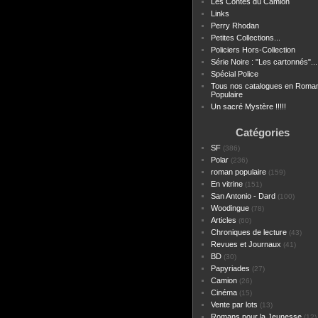
Les Contes du Camion
Links
Perry Rhodan
Petites Collections...
Policiers Hors-Collection
Série Noire : "Les cartonnés"...
Spécial Police
Tous nos catalogues en Roma
Populaire
Un sacré Mystère !!!!!
Catégories
SF
(386)
Polar
(236)
roman populaire
(159)
En vitrine
(151)
San Antonio - Dard
(100)
Woodingue
(78)
Articles
(60)
Chroniques de lecture
(43)
Revues et Journaux
(41)
BD
(30)
Papyriades
(27)
Camion
(26)
Cinéma
(15)
Vente par lots
(13)
Romans pour la Jeunesse
(12)