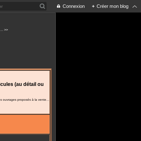
Connexion
+
Créer mon blog
... >>
icules (au détail ou
es ouvrages proposés à la vente...