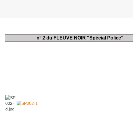
Lundi 24 septembre 2018
n° 2 du FLEUVE NOIR "Spécial Police"
Dans un dernier éc
torche éclaira la
magnifique dont l
saillaient souda
sous l’effet d’une
terrible et incon
Nadia Baranaya, 
meilleurs agents s
F.B.I est assassin
York avant d’avo
compte des résult
mission qu’elle vi
d’exécuter en Fr
____________