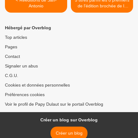
< Rééditions de San-
5 titres parmi les 8 premiers
Antonio
de l'édition brochée de la
Série Noire (Ed. Gallimard
1945-1948) >
Hébergé par Overblog
Top articles
Pages
Contact
Signaler un abus
C.G.U.
Cookies et données personnelles
Préférences cookies
Voir le profil de Papy Dulaut sur le portail Overblog
Créer un blog sur Overblog
Créer un blog