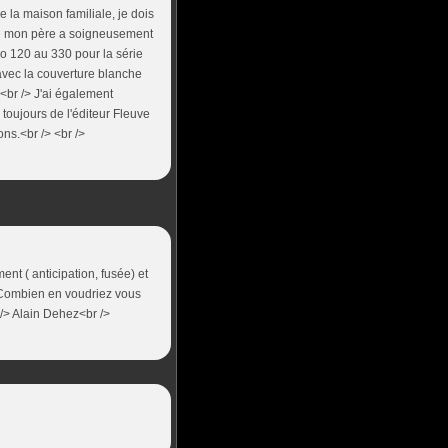
e la maison familiale, je dois
que mon père a soigneusement
o 120 au 330 pour la série
 avec la couverture blanche
.<br /> J'ai également
toujours de l'éditeur Fleuve
ons.<br /> <br />
nt ( anticipation, fusée) et
d. Combien en voudriez vous
/> Alain Dehez<br />