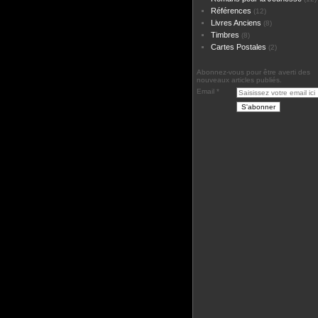
Références
(12)
Livres Anciens
(8)
Timbres
(8)
Cartes Postales
(2)
Abonnez-vous pour être averti des
nouveaux articles publiés.
Email