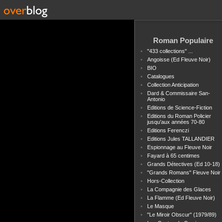
Roman Populaire
"433 collections" ...
Angoisse (Ed Fleuve Noir)
BIO
Catalogues
Collection Anticipation
Dard & Commissaire San-
Antonio
Editions de Science-Fiction
Editions du Roman Policier
jusqu'aux années 70-80
Editions Ferenczi
Editions Jules TALLANDIER
Espionnage au Fleuve Noir
Fayard à 65 centimes
Grands Détectives (Ed 10-18)
"Grands Romans" Fleuve Noir
Hors-Collection
La Compagnie des Glaces
La Flamme (Ed Fleuve Noir)
Le Masque
"Le Miroir Obscur" (1979/89)