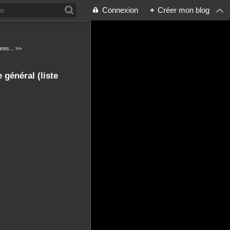
Connexion
+
Créer mon blog
res... >>
 général (liste