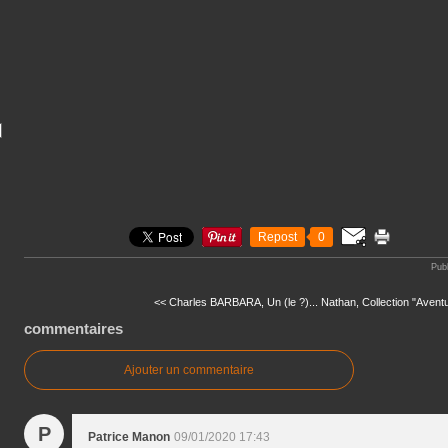
Repost
0
Pub
<< Charles BARBARA, Un (le ?)...
Nathan, Collection "Aventu
commentaires
Ajouter un commentaire
P
Patrice Manon
09/01/2020 17:43