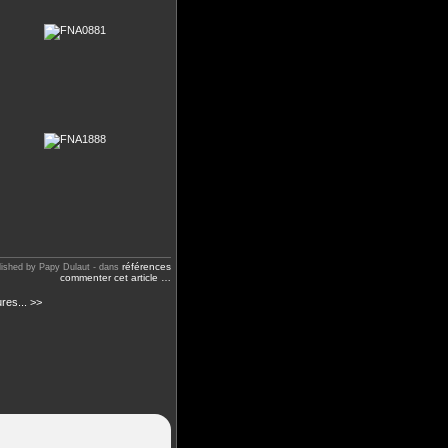
références
lished by Papy Dulaut
-
dans
commenter cet article
…
res... >>