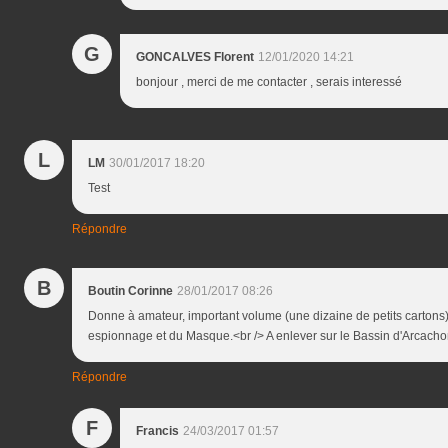
G
GONCALVES Florent
12/01/2020 14:21
bonjour , merci de me contacter , serais interessé
L
LM
30/01/2017 18:20
Test
Répondre
B
Boutin Corinne
28/01/2017 08:26
Donne à amateur, important volume (une dizaine de petits cartons) 
espionnage et du Masque.<br /> A enlever sur le Bassin d'Arcach
Répondre
F
Francis
24/03/2017 01:57