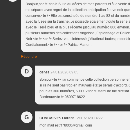
Bonjour,<br /> <br /> Suite au décès de mes parents et à la vente d
me séparer avec regret de la collection anticipation fleuve noir 
conservé.<br /> Elle est constituée du numéro 1 au 82 et du numér
avec la fusée sur la tranche. Je possède également toute la série
avec le liseré bleu et la plus récente jusqu'au numéro 800 environ
plusieurs numéros des collections Angoisse, Espionnage et Police 
Noir.<br /> <br /> Seriez-vous intéressé, j’étudierai toutes propositi
Cordialement.<br /> <br /> Patrice Manon.
Répondre
D
dehez
24/01/2020 09:05
Bonjour<br /> j'ai commencé cette collection personnelleme
si ils ne sont pas trop en mauvais état je serais d'accor
pour les 300 numéros, 600 € ?<br /> Merci de me dire<br 
Bordeaux<br /> 0609718622
G
GONCALVES Florent
12/01/2020 14:22
mon mail est ff78000@gmail.com