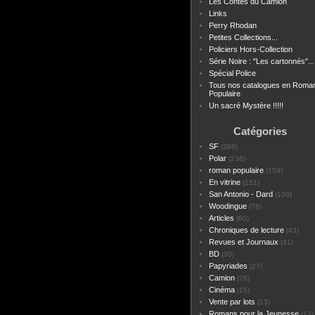
Les Contes du Camion
Links
Perry Rhodan
Petites Collections...
Policiers Hors-Collection
Série Noire : "Les cartonnés"...
Spécial Police
Tous nos catalogues en Roma
Populaire
Un sacré Mystère !!!!!
Catégories
SF
(386)
Polar
(236)
roman populaire
(159)
En vitrine
(151)
San Antonio - Dard
(100)
Woodingue
(78)
Articles
(60)
Chroniques de lecture
(43)
Revues et Journaux
(41)
BD
(30)
Papyriades
(27)
Camion
(26)
Cinéma
(15)
Vente par lots
(13)
Romans pour la Jeunesse
(12)