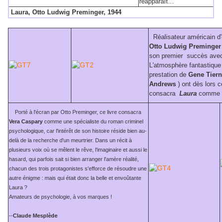
réapparaît...
Laura, Otto Ludwig Preminger, 1944
Réalisateur américain d'
Otto Ludwig Preminger
son premier succès av
L'atmosphère fantastique 
prestation de
Gene Tier
Andrews
) ont dès lors c
consacra
Laura
comme un
Porté à l'écran par Otto Preminger, ce livre consacra
Vera Caspary
comme une spécialiste du roman criminel
psychologique, car l'intérêt de son histoire réside bien au-
delà de la recherche d'un meurtrier. Dans un récit à
plusieurs voix où se mêlent le rêve, l'imaginaire et aussi le
hasard, qui parfois sait si bien arranger l'amère réalité,
chacun des trois protagonistes s'efforce de résoudre une
autre énigme : mais qui était donc la belle et envoûtante
Laura ?
Amateurs de psychologie, à vos marques !
--
Claude Mesplède