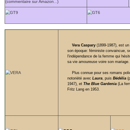
(commentaire sur Amazon...)
Vera Caspary
(1899-1987), est un 
son époque: féministe convaincue, s
l'indépendance de la femme qui hésite
sa vie amoureuse voire son mariage.
Plus connue pour ses romans polici
notoriété avec
Laura
, puis
Bédélia
(p
1947), et
The Blue Gardenia
(La fem
Fritz Lang en 1953.