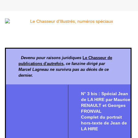
Devenu pour raisons juridiques
Le Chasseur de
publications d'autrefois
,
ce fanzine dirigé par
Marcel Lagneau ne survivra pas au décès de ce
dernier.
N° 3 bis : Spécial Jean
de LA HIRE par Maurice
RENAULT et Georges
FRONVAL
Complet du portrait
hors-texte de Jean de
LA HIRE