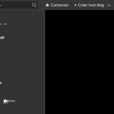
Connexion
+
Créer mon blog
... >>
te!
e