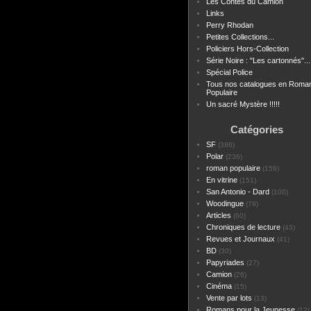
Les Contes du Camion
Links
Perry Rhodan
Petites Collections...
Policiers Hors-Collection
Série Noire : "Les cartonnés"...
Spécial Police
Tous nos catalogues en Roma
Populaire
Un sacré Mystère !!!!!
Catégories
SF
(386)
Polar
(236)
roman populaire
(159)
En vitrine
(151)
San Antonio - Dard
(100)
Woodingue
(78)
Articles
(60)
Chroniques de lecture
(43)
Revues et Journaux
(41)
BD
(30)
Papyriades
(27)
Camion
(26)
Cinéma
(15)
Vente par lots
(13)
Romans pour la Jeunesse
(12)