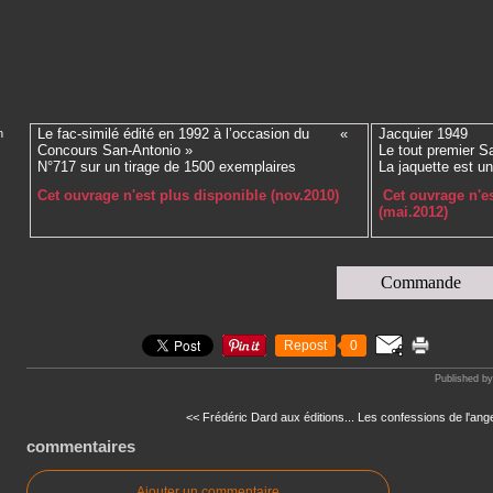
Le fac-similé édité en 1992 à l’occasion du «
Jacquier 1949
n
Concours San-Antonio »
Le tout premier S
N°717 sur un tirage de 1500 exemplaires
La jaquette est u
Cet ouvrage n'est plus disponible (nov.2010)
Cet ouvrage n'e
(mai.2012)
Commande
Repost
0
Published b
<< Frédéric Dard aux éditions...
Les confessions de l'ange
commentaires
Ajouter un commentaire