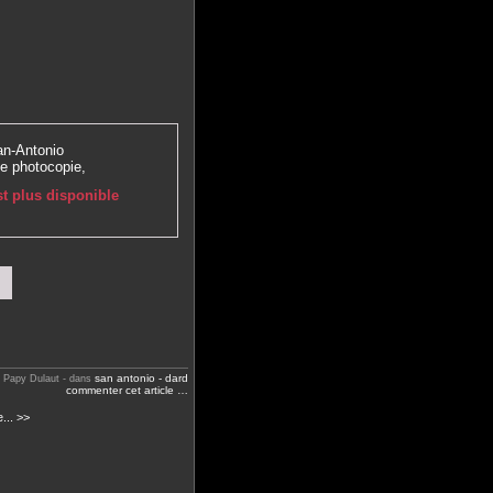
an-Antonio
ne photocopie,
st plus disponible
san antonio - dard
y Papy Dulaut
-
dans
commenter cet article
…
... >>