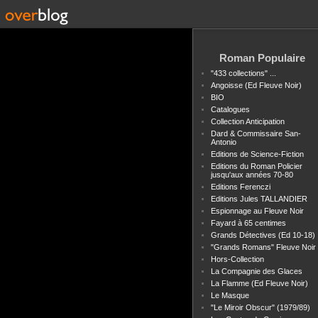
Roman Populaire
"433 collections" ...
Angoisse (Ed Fleuve Noir)
BIO
Catalogues
Collection Anticipation
Dard & Commissaire San-
Antonio
Editions de Science-Fiction
Editions du Roman Policier
jusqu'aux années 70-80
Editions Ferenczi
Editions Jules TALLANDIER
Espionnage au Fleuve Noir
Fayard à 65 centimes
Grands Détectives (Ed 10-18)
"Grands Romans" Fleuve Noir
Hors-Collection
La Compagnie des Glaces
La Flamme (Ed Fleuve Noir)
Le Masque
"Le Miroir Obscur" (1979/89)