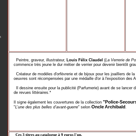
n
Peintre, graveur, illustrateur,
Louis Félix Claudel
(
La Verrerie de Po
commence très jeune le dur métier de verrier pour devenir bientôt grav
Créateur de modèles d'orfèvrerie et de bijoux pour les joailliers de la
oeuvres sont récompensées par une médaille d'or à l'exposition des A
Il dessine ensuite pour la publicité (Parfumerie) avant de se lancer dan
de revues littéraires.*
"Police-Secour
Il signe également les couvertures de la collection
Oncle Archibald
"
L’une des plus belles d’avant-guerre
" selon
.
Ces 3 titres au catalogue à 9 euros l'un.