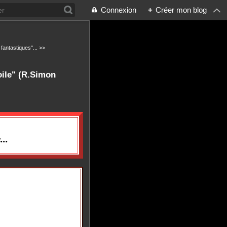
Connexion
+
Créer mon blog
fantastiques"... >>
Voile" (R.Simon
..