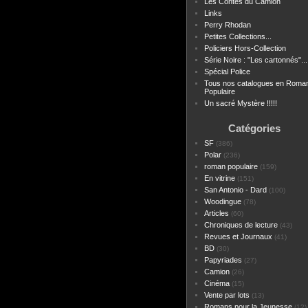
Les Contes du Camion
Links
Perry Rhodan
Petites Collections...
Policiers Hors-Collection
Série Noire : "Les cartonnés"...
Spécial Police
Tous nos catalogues en Roma
Populaire
Un sacré Mystère !!!!!
Catégories
SF
(386)
Polar
(236)
roman populaire
(159)
En vitrine
(151)
San Antonio - Dard
(100)
Woodingue
(78)
Articles
(60)
Chroniques de lecture
(43)
Revues et Journaux
(41)
BD
(30)
Papyriades
(27)
Camion
(26)
Cinéma
(15)
Vente par lots
(13)
Romans pour la Jeunesse
(12)