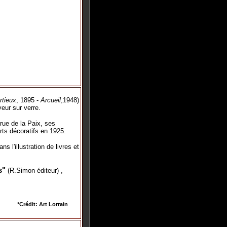
rtieux
, 1895 -
Arcueil
,1948)
eur sur verre.
 rue de la Paix, ses
rts décoratifs en 1925.
s l'illustration de livres et
s"
(R.Simon éditeur) ,
*Crédit: Art Lorrain