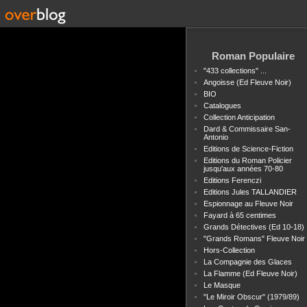
Roman Populaire
"433 collections" ...
Angoisse (Ed Fleuve Noir)
BIO
Catalogues
Collection Anticipation
Dard & Commissaire San-
Antonio
Editions de Science-Fiction
Editions du Roman Policier
jusqu'aux années 70-80
Editions Ferenczi
Editions Jules TALLANDIER
Espionnage au Fleuve Noir
Fayard à 65 centimes
Grands Détectives (Ed 10-18)
"Grands Romans" Fleuve Noir
Hors-Collection
La Compagnie des Glaces
La Flamme (Ed Fleuve Noir)
Le Masque
"Le Miroir Obscur" (1979/89)