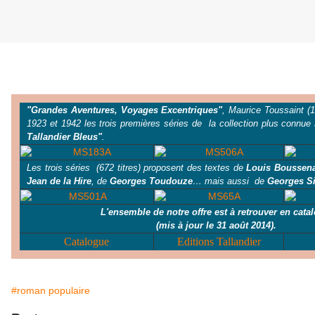
Dimanche 21 septembre 2014
"Grandes Aventures, Voyages Excentriques"
, Maurice Toussaint (1
1923 et 1942 les trois premières séries de la collection plus connue 
Tallandier Bleus"
.
Les trois séries (672 titres) proposent des textes de
Louis Boussen
Jean de la Hire
, de
Georges Toudouze
… mais aussi de
Georges S
L'ensemble de notre offre est à retrouver en cata
(mis à jour le 31 août 2014).
Catalogue
Editions Tallandier
#roman populaire