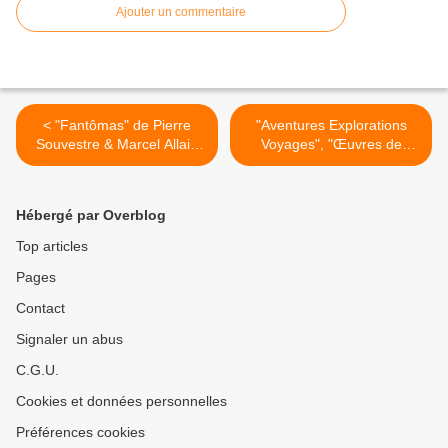
Ajouter un commentaire
< "Fantômas" de Pierre
"Aventures Explorations
Souvestre & Marcel Allain
Voyages", "Œuvres de
aux éditions Fayard à 65
Gustave AIMARD" aux
centimes
éditions Fayard à 65
centimes >
Hébergé par Overblog
Top articles
Pages
Contact
Signaler un abus
C.G.U.
Cookies et données personnelles
Préférences cookies