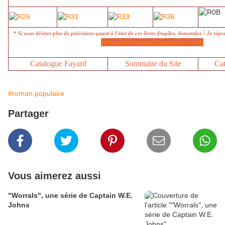
* Si vous désirez plus de précisions quant à l'état de ces livres fragiles, demandez ! Je rép
Liste détaillée en cliquant sur ce lien
Catalogue Fayard
Sommaire du Site
Cat
#roman populaire
Partager
Vous aimerez aussi
"Worrals", une série de Captain W.E.
Johns