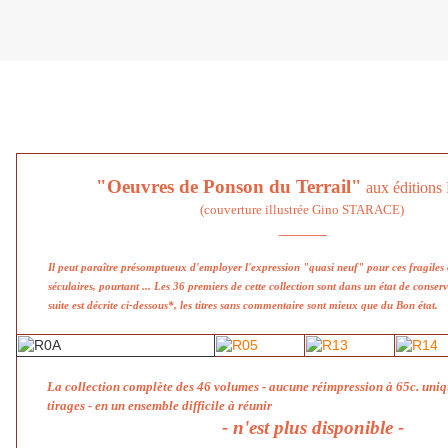
Vendredi 23 août 2013
"Oeuvres de Ponson du Terrail"
aux éditio
(couverture illustrée Gino STARACE)
______
Il peut paraître présomptueux d'employer l'expression "quasi neuf" pour ces fragile
séculaires, pourtant ... Les 36 premiers de cette collection sont dans un état de conse
suite est décrite ci-dessous*, les titres sans commentaire sont mieux que du Bon état.
La collection complète des 46 volumes - aucune réimpression à 65c. uni
tirages - en un ensemble difficile à réunir
- n'est plus disponible -