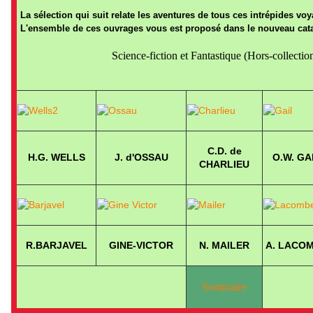
La sélection qui suit relate les aventures de tous ces
intrépides
voy
L'ensemble de ces ouvrages vous est proposé dans le nouveau cata
Science-fiction et Fantastique (Hors-collectio
C.D. de
H.G. WELLS
J. d'OSSAU
O.W. GA
CHARLIEU
R.BARJAVEL
GINE-VICTOR
N. MAILER
A. LACO
Sommaire