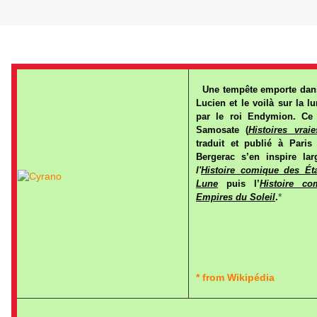
Vendredi 23 novembre 2012
Une tempête emporte dans 
Lucien et le voilà sur la lu
par le roi Endymion. Ce
Samosate (
Histoires vraie
traduit et publié à Pari
Bergerac s’en inspire la
l'
Histoire comique des Ét
Lune
puis l’
Histoire c
*
Empires du Soleil
.
* from Wikipédia