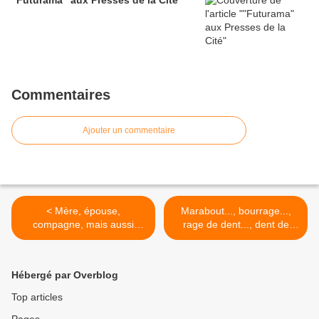
"Futurama" aux Presses de la Cité
Commentaires
Ajouter un commentaire
< Mère, épouse,
Marabout..., bourrage...,
compagne, mais aussi
rage de dent..., dent de
héroïne, la femme (blonde)
scie..., science-fiction!!! >
a trouvé sa place dans la
littérature fantastique et de
Hébergé par Overblog
science-fiction
Top articles