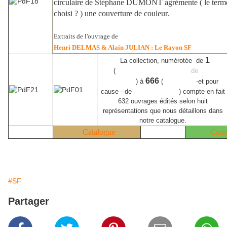
circulaire de Stéphane DUMONT agrémente ( le terme 
choisi ? ) une couverture de couleur.
Extraits de l'ouvrage de
Henri DELMAS & Alain JULIAN : Le Rayon SF
1
La collection, numérotée de
(
Chroniques martiennes
de
Ray
666
Bradbury
) à
(
Route 666
-et pour
cause - de
Roger Zelazny
) compte en fait
632 ouvrages édités selon huit
représentations que nous détaillons dans
notre catalogue.
Catalogue
Com
#SF
Partager