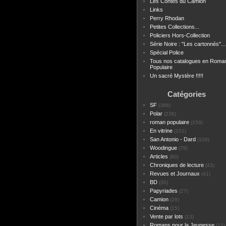
Les Contes du Camion
Links
Perry Rhodan
Petites Collections...
Policiers Hors-Collection
Série Noire : "Les cartonnés"...
Spécial Police
Tous nos catalogues en Roma
Populaire
Un sacré Mystère !!!!!
Catégories
SF
(386)
Polar
(236)
roman populaire
(159)
En vitrine
(151)
San Antonio - Dard
(100)
Woodingue
(78)
Articles
(60)
Chroniques de lecture
(43)
Revues et Journaux
(41)
BD
(30)
Papyriades
(27)
Camion
(26)
Cinéma
(15)
Vente par lots
(13)
Romans pour la Jeunesse
(12)