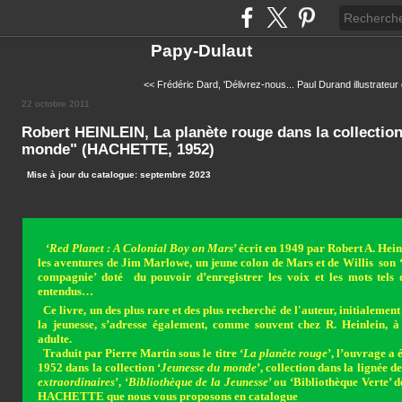
Papy-Dulaut
<< Frédéric Dard, 'Délivrez-nous...
Paul Durand illustrateur 
22 octobre 2011
Robert HEINLEIN, La planète rouge dans la collectio
monde" (HACHETTE, 1952)
Mise à jour du catalogue: septembre 2023
‘
Red Planet : A Colonial Boy on Mars
’ écrit en 1949 par Robert A. Hein
les aventures de Jim Marlowe, un jeune colon de Mars et de Willis son 
compagnie’ doté du pouvoir d’enregistrer les voix et les mots tels q
entendus…
Ce livre, un des plus rare et des plus recherché de l'auteur, initialement
la jeunesse, s’adresse également, comme souvent chez R. Heinlein, à
adulte.
Traduit par Pierre Martin sous le titre ‘
La planète rouge
’, l’ouvrage a é
1952 dans la collection ‘
Jeunesse du monde
’, collection dans la lignée de
extraordinaires
’, ‘
Bibliothèque de la Jeunesse
’ ou ‘Bibliothèque Verte’ d
HACHETTE que nous vous proposons en catalogue