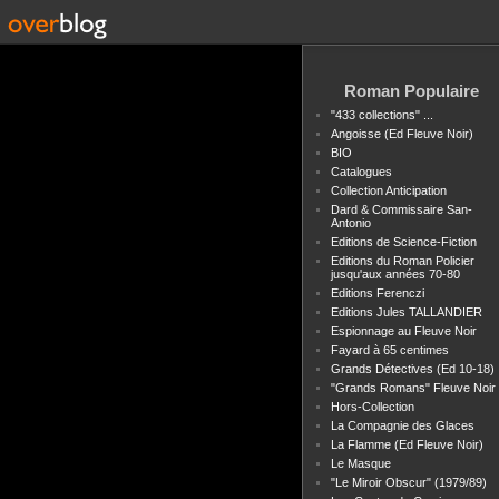
Roman Populaire
"433 collections" ...
Angoisse (Ed Fleuve Noir)
BIO
Catalogues
Collection Anticipation
Dard & Commissaire San-
Antonio
Editions de Science-Fiction
Editions du Roman Policier
jusqu'aux années 70-80
Editions Ferenczi
Editions Jules TALLANDIER
Espionnage au Fleuve Noir
Fayard à 65 centimes
Grands Détectives (Ed 10-18)
"Grands Romans" Fleuve Noir
Hors-Collection
La Compagnie des Glaces
La Flamme (Ed Fleuve Noir)
Le Masque
"Le Miroir Obscur" (1979/89)