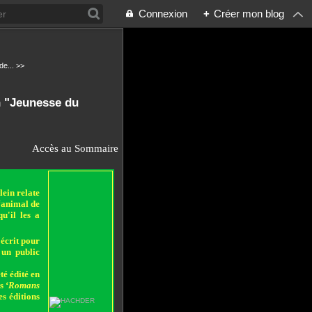
Connexion
+
Créer mon blog
de... >>
n "Jeunesse du
Accès au Sommaire
lein relate
‘animal de
u'il les a
 écrit pour
 un public
té édité en
s ‘
Romans
es éditions