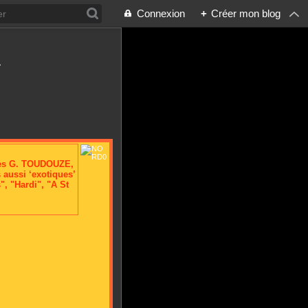
Connexion
+
Créer mon blog
>
ges G. TOUDOUZE,
aussi ‘exotiques’
", "Hardi", "A St