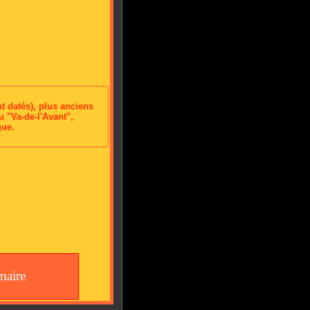
nt datés), plus anciens
 "Va-de-l'Avant",
gue.
aire