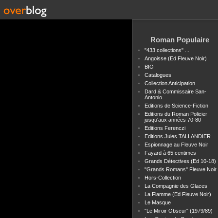
Roman Populaire
"433 collections" ...
Angoisse (Ed Fleuve Noir)
BIO
Catalogues
Collection Anticipation
Dard & Commissaire San-
Antonio
Editions de Science-Fiction
Editions du Roman Policier
jusqu'aux années 70-80
Editions Ferenczi
Editions Jules TALLANDIER
Espionnage au Fleuve Noir
Fayard à 65 centimes
Grands Détectives (Ed 10-18)
"Grands Romans" Fleuve Noir
Hors-Collection
La Compagnie des Glaces
La Flamme (Ed Fleuve Noir)
Le Masque
"Le Miroir Obscur" (1979/89)