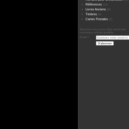
Références
(12)
Livres Anciens
(8)
Timbres
(8)
Cartes Postales
(2)
Abonnez-vous pour être averti des
nouveaux articles publiés.
Email