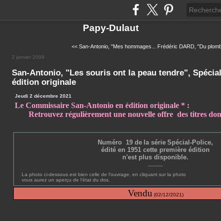
Papy-Dulaut
<< San-Antonio, "Mes hommages...
Frédéric DARD, "Du plomb 
2 janvier 2009
San-Antonio, "Les souris ont la peau tendre", Spécial
édition originale
Jeudi 2 décembre 2021
Le Commissaire San-Antonio en édition originale * :
Retrouvez régulièrement une nouvelle offre des titres dont
Numéro 19 de
la série
Spécial-Police
,
édité en 1951 cette première édition
n'est plus disponible.
_____
La photo ci-dessous est bien celle de l'ouvrage, en cliquant sur la photo
vous aurez un aperçu de l'état du dos.
Vendu
(02/12/2021)