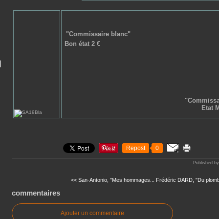
"Commissaire blanc"
Bon état 2 €
"Commissai
Etat M
Repost
0
Published b
<< San-Antonio, "Mes hommages...
Frédéric DARD, "Du plomb 
commentaires
Ajouter un commentaire