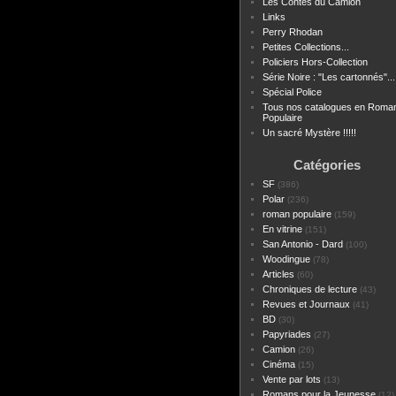
Les Contes du Camion
Links
Perry Rhodan
Petites Collections...
Policiers Hors-Collection
Série Noire : "Les cartonnés"...
Spécial Police
Tous nos catalogues en Roma
Populaire
Un sacré Mystère !!!!!
Catégories
SF
(386)
Polar
(236)
roman populaire
(159)
En vitrine
(151)
San Antonio - Dard
(100)
Woodingue
(78)
Articles
(60)
Chroniques de lecture
(43)
Revues et Journaux
(41)
BD
(30)
Papyriades
(27)
Camion
(26)
Cinéma
(15)
Vente par lots
(13)
Romans pour la Jeunesse
(12)