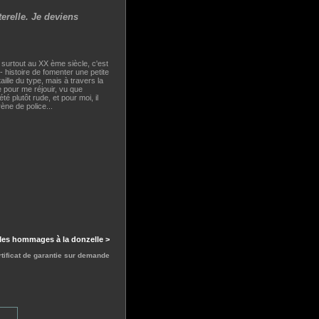
erelle. Je deviens
, surtout au XX ème siècle, c'est
 histoire de fomenter une petite
taille du type, mais à travers la
e pour me réjouir, vu que
té plutôt rude, et pour moi, il
rène de police...
 Mes hommages à la donzelle >
rtificat de garantie sur demande