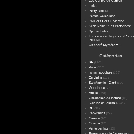
Les Contes du Camion
Links
Perry Rhodan
Petites Collections...
Policiers Hors-Collection
Série Noire : "Les cartonnés"...
Spécial Police
Tous nos catalogues en Roma
Populaire
Un sacré Mystère !!!!!
Catégories
SF
(386)
Polar
(236)
roman populaire
(159)
En vitrine
(151)
San Antonio - Dard
(100)
Woodingue
(78)
Articles
(60)
Chroniques de lecture
(43)
Revues et Journaux
(41)
BD
(30)
Papyriades
(27)
Camion
(26)
Cinéma
(15)
Vente par lots
(13)
Romans pour la Jeunesse
(12)