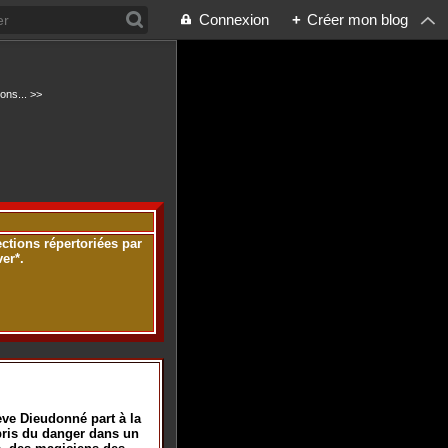
Connexion
+
Créer mon blog
ions... >>
ections répertoriées par
er*.
ve Dieudonné part à la
ris du danger dans un