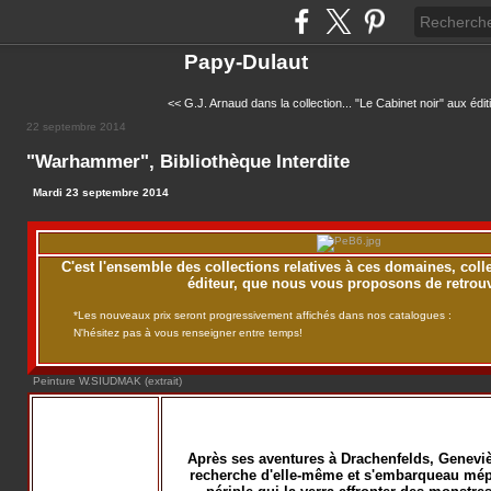
Papy-Dulaut
<< G.J. Arnaud dans la collection...
"Le Cabinet noir" aux édit
22 septembre 2014
"Warhammer", Bibliothèque Interdite
Mardi 23 septembre 2014
C'est l'ensemble des collections relatives à ces domaines, coll
éditeur, que nous vous proposons de retrouv
*Les nouveaux prix seront progressivement affichés dans nos catalogues :
N'hésitez pas à vous renseigner entre temps!
Peinture W.SIUDMAK (extrait)
Après ses aventures à Drachenfelds, Geneviè
recherche d'elle-même et s'embarqueau mép