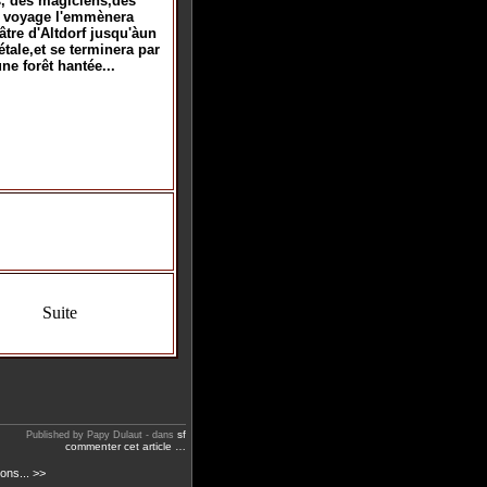
es, des magiciens,des
n voyage l'emmènera
tre d'Altdorf jusqu'àun
étale,et se terminera par
ne forêt hantée...
Suite
sf
Published by Papy Dulaut
-
dans
commenter cet article
…
ions... >>