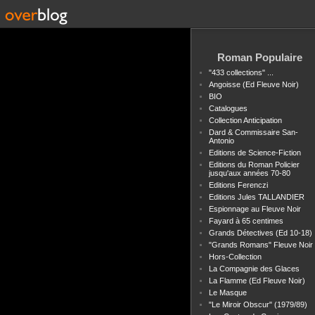
Roman Populaire
"433 collections" ...
Angoisse (Ed Fleuve Noir)
BIO
Catalogues
Collection Anticipation
Dard & Commissaire San-
Antonio
Editions de Science-Fiction
Editions du Roman Policier
jusqu'aux années 70-80
Editions Ferenczi
Editions Jules TALLANDIER
Espionnage au Fleuve Noir
Fayard à 65 centimes
Grands Détectives (Ed 10-18)
"Grands Romans" Fleuve Noir
Hors-Collection
La Compagnie des Glaces
La Flamme (Ed Fleuve Noir)
Le Masque
"Le Miroir Obscur" (1979/89)