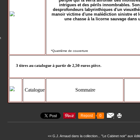
périple qui la verra affronter des monstr
intrigues et des périls innombrables. So
desprofondeurs labyrinthiques d'un vieuxthéâ
manoir victime d'une malédiction sinistre et l
une chasse à la licorne sauvage dans u
n
*Quatrième de couverture
3 titres au catalogue à partir de 2,50 euros pièce.
Catalogue
Sommaire
Repost
0
<< G.J. Arnaud dans la collection...
"Le Cabinet noir" aux édit