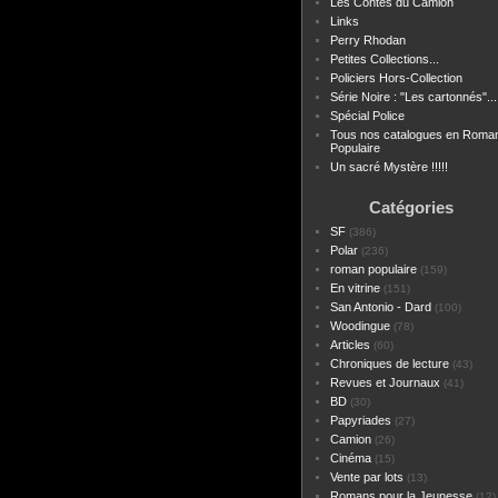
Les Contes du Camion
Links
Perry Rhodan
Petites Collections...
Policiers Hors-Collection
Série Noire : "Les cartonnés"...
Spécial Police
Tous nos catalogues en Roma
Populaire
Un sacré Mystère !!!!!
Catégories
SF
(386)
Polar
(236)
roman populaire
(159)
En vitrine
(151)
San Antonio - Dard
(100)
Woodingue
(78)
Articles
(60)
Chroniques de lecture
(43)
Revues et Journaux
(41)
BD
(30)
Papyriades
(27)
Camion
(26)
Cinéma
(15)
Vente par lots
(13)
Romans pour la Jeunesse
(12)