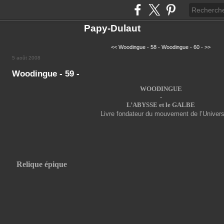
Papy-Dulaut
<< Woodingue - 58 -
Woodingue - 60 - >>
5 août 2008
Woodingue - 59 -
WOODINGUE
-
L’ABYSSE et le GALBE
Livre fondateur du mouvement de l’Univer
Relique épique