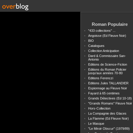
Roman Populaire
"433 collections" ...
Angoisse (Ed Fleuve Noir)
BIO
Catalogues
Collection Anticipation
Dard & Commissaire San-
Antonio
Editions de Science-Fiction
Editions du Roman Policier
jusqu'aux années 70-80
Editions Ferenczi
Editions Jules TALLANDIER
Espionnage au Fleuve Noir
Fayard à 65 centimes
Grands Détectives (Ed 10-18)
"Grands Romans" Fleuve Noir
Hors-Collection
La Compagnie des Glaces
La Flamme (Ed Fleuve Noir)
Le Masque
"Le Miroir Obscur" (1979/89)