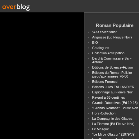
Roman Populaire
"433 collections" ...
Angoisse (Ed Fleuve Noir)
BIO
Catalogues
Collection Anticipation
Dard & Commissaire San-
Antonio
Editions de Science-Fiction
Editions du Roman Policier
jusqu'aux années 70-80
Editions Ferenczi
Editions Jules TALLANDIER
Espionnage au Fleuve Noir
Fayard à 65 centimes
Grands Détectives (Ed 10-18)
"Grands Romans" Fleuve Noir
Hors-Collection
La Compagnie des Glaces
La Flamme (Ed Fleuve Noir)
Le Masque
"Le Miroir Obscur" (1979/89)