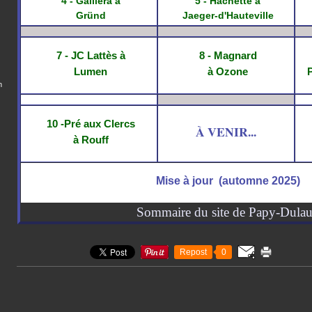
4 - Galliera à
5 - Hachette à
Gründ
Jaeger-d'Hauteville
7 - JC Lattès à
8 - Magnard
Lumen
à Ozone
n
10 -Pré aux Clercs
À VENIR...
à Rouff
Mise à jour (automne 2025)
Sommaire du site de Papy-Dulau
Repost
0