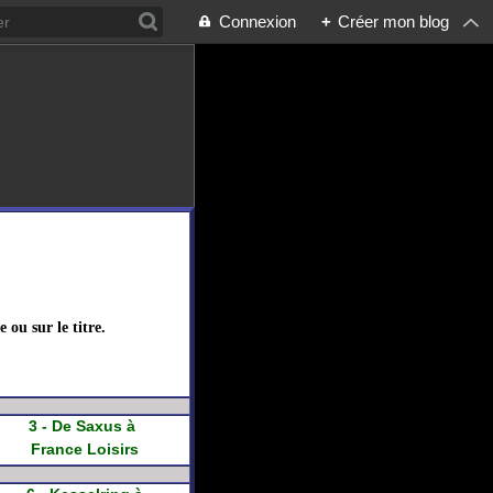
Connexion
+
Créer mon blog
 ou sur le titre.
3 - De Saxus à
France Loisirs