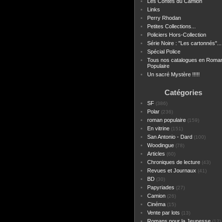
Les Contes du Camion
Links
Perry Rhodan
Petites Collections...
Policiers Hors-Collection
Série Noire : "Les cartonnés"...
Spécial Police
Tous nos catalogues en Roma
Populaire
Un sacré Mystère !!!!!
Catégories
SF
(386)
Polar
(236)
roman populaire
(159)
En vitrine
(151)
San Antonio - Dard
(100)
Woodingue
(78)
Articles
(60)
Chroniques de lecture
(43)
Revues et Journaux
(41)
BD
(30)
Papyriades
(27)
Camion
(26)
Cinéma
(15)
Vente par lots
(13)
Romans pour la Jeunesse
(12)