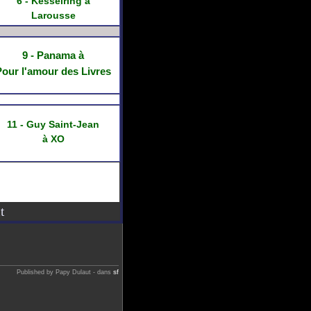
6 - Kesselring
à
Larousse
9 - Panama à
Pour l'amour des Livres
11 - Guy Saint-Jean
à XO
t
sf
Published by Papy Dulaut
-
dans