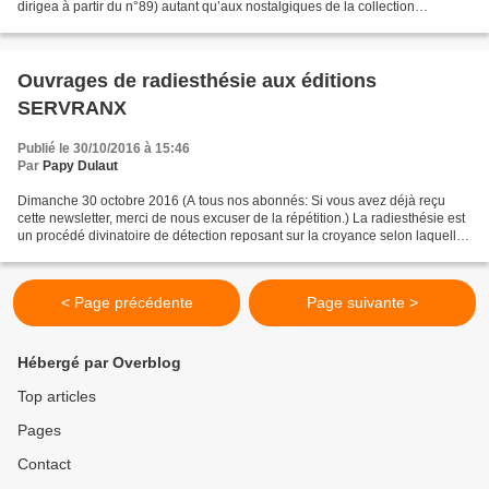
dirigea à partir du n°89) autant qu’aux nostalgiques de la collection
Angoisse ( 1954-1974). Malgré un choix...
Ouvrages de radiesthésie aux éditions
SERVRANX
Publié le 30/10/2016 à 15:46
Par
Papy Dulaut
Dimanche 30 octobre 2016 (A tous nos abonnés: Si vous avez déjà reçu
cette newsletter, merci de nous excuser de la répétition.) La radiesthésie est
un procédé divinatoire de détection reposant sur la croyance selon laquelle
les êtres vivants seraient...
< Page précédente
Page suivante >
Hébergé par Overblog
Top articles
Pages
Contact