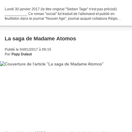
Lundi 30 janvier 2017 (le titre original "Sieben Tage" n'est pas précisé)
___________ Ce roman "social" fut traduit de l'allemand et publié en
feuilleton dans le journal "Nouvel Age", journal auquel collabora Régis
MESSAC dans les années 1930. Sa publication...
La saga de Madame Atomos
Publié le 04/01/2017 à 09:15
Par
Papy Dulaut