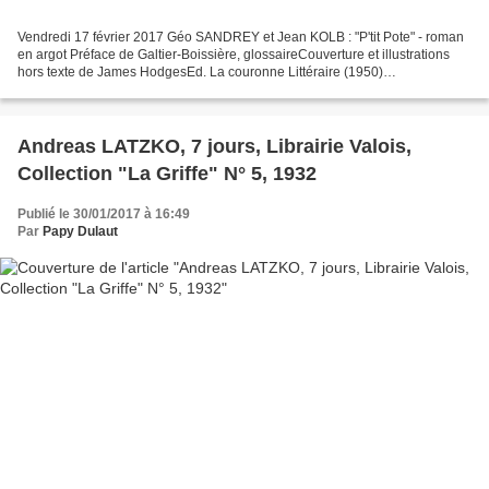
Vendredi 17 février 2017 Géo SANDREY et Jean KOLB : "P'tit Pote" - roman
en argot Préface de Galtier-Boissière, glossaireCouverture et illustrations
hors texte de James HodgesEd. La couronne Littéraire (1950)
___________________ Tirage de "quelques exemplaires"...
Andreas LATZKO, 7 jours, Librairie Valois,
Collection "La Griffe" N° 5, 1932
Publié le 30/01/2017 à 16:49
Par
Papy Dulaut