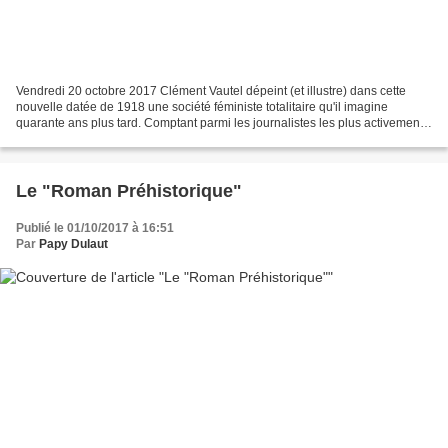
Vendredi 20 octobre 2017 Clément Vautel dépeint (et illustre) dans cette
nouvelle datée de 1918 une société féministe totalitaire qu'il imagine
quarante ans plus tard. Comptant parmi les journalistes les plus activement
anti-féministes, Vautel dresse...
Le "Roman Préhistorique"
Publié le 01/10/2017 à 16:51
Par
Papy Dulaut