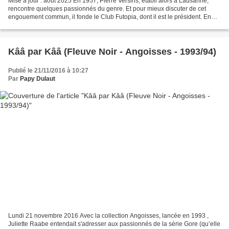
Mise à jour : août 2025 En 1957, Pierre Versins, établi alors à Lausanne,
rencontre quelques passionnés du genre. Et pour mieux discuter de cet
engouement commun, il fonde le Club Futopia, dont il est le président. En
octobre 1957, sort le no 1 de la...
Kââ par Kââ (Fleuve Noir - Angoisses - 1993/94)
Publié le 21/11/2016 à 10:27
Par
Papy Dulaut
Lundi 21 novembre 2016 Avec la collection Angoisses, lancée en 1993 ,
Juliette Raabe entendait s'adresser aux passionnés de la série Gore (qu’elle