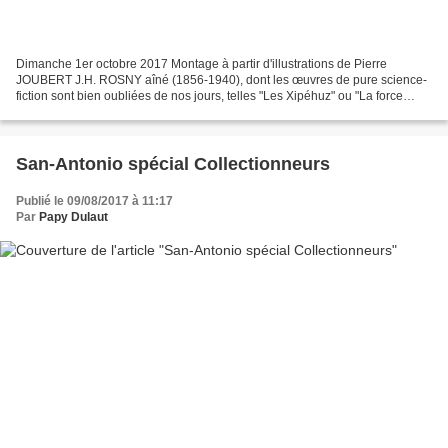
Dimanche 1er octobre 2017 Montage à partir d'illustrations de Pierre
JOUBERT J.H. ROSNY aîné (1856-1940), dont les œuvres de pure science-
fiction sont bien oubliées de nos jours, telles "Les Xipéhuz" ou "La force
mystérieuse" par exemple, conserve toutefois...
San-Antonio spécial Collectionneurs
Publié le 09/08/2017 à 11:17
Par
Papy Dulaut