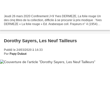
Jeudi 26 mars 2020 Confinement J+9 Yves DERMEZE, La folie rouge Un
des cinq titres de la collection, difficile à se procurer à prix modique : Yves
DERMEZE « La folie rouge » Ed. Arabesque coll. Frayeurs n° 4 (1954)
couverture illustrée par Aslan - n'est...
Dorothy Sayers, Les Neuf Tailleurs
Publié le 24/03/2020 à 14:33
Par
Papy Dulaut