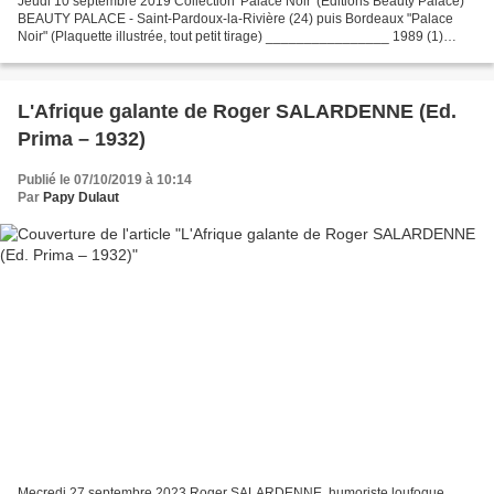
Jeudi 10 septembre 2019 Collection 'Palace Noir' (Editions Beauty Palace)
BEAUTY PALACE - Saint-Pardoux-la-Rivière (24) puis Bordeaux "Palace
Noir" (Plaquette illustrée, tout petit tirage) ________________ 1989 (1)
KRISTY Eric L'ordre des choses (couv....
L'Afrique galante de Roger SALARDENNE (Ed.
Prima – 1932)
Publié le 07/10/2019 à 10:14
Par
Papy Dulaut
Mecredi 27 septembre 2023 Roger SALARDENNE, humoriste loufoque