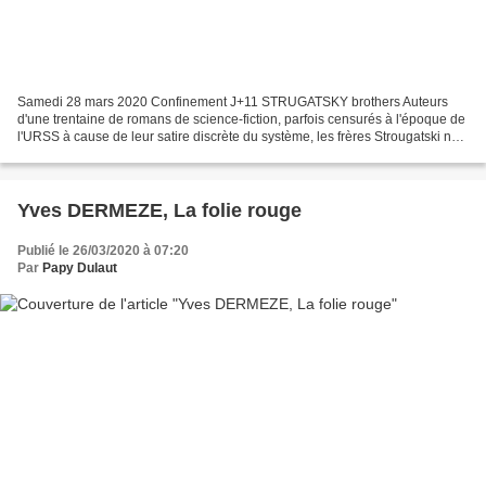
Samedi 28 mars 2020 Confinement J+11 STRUGATSKY brothers Auteurs
d'une trentaine de romans de science-fiction, parfois censurés à l'époque de
l'URSS à cause de leur satire discrète du système, les frères Strougatski ne
faisaient qu'un pour les lecteurs....
Yves DERMEZE, La folie rouge
Publié le 26/03/2020 à 07:20
Par
Papy Dulaut