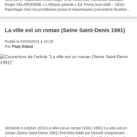
Roger SALARDENNE « L'Afrique galante » Ed. Prima (non daté – 1932)
Reportage chez les prostituées juives et mauresques (couverture illustrée de
Édouard Bernard, documenté de 10 photos hors-textes)...
La ville est un roman (Seine Saint-Denis 1991)
Publié le 04/10/2019 à 10:18
Par
Papy Dulaut
Vendredi 4 octobre 2019 La ville est un roman (1841-1991) La ville est un
roman (Seine Saint-Denis 1991) Port-folio édité par Denoël comprenant : -