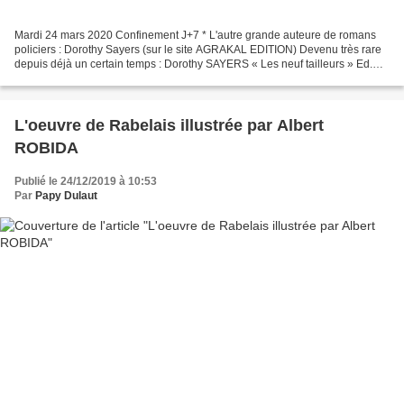
Mardi 24 mars 2020 Confinement J+7 * L'autre grande auteure de romans
policiers : Dorothy Sayers (sur le site AGRAKAL EDITION) Devenu très rare
depuis déjà un certain temps : Dorothy SAYERS « Les neuf tailleurs » Ed.
Librairie des Champs-Elysées, coll....
L'oeuvre de Rabelais illustrée par Albert
ROBIDA
Publié le 24/12/2019 à 10:53
Par
Papy Dulaut