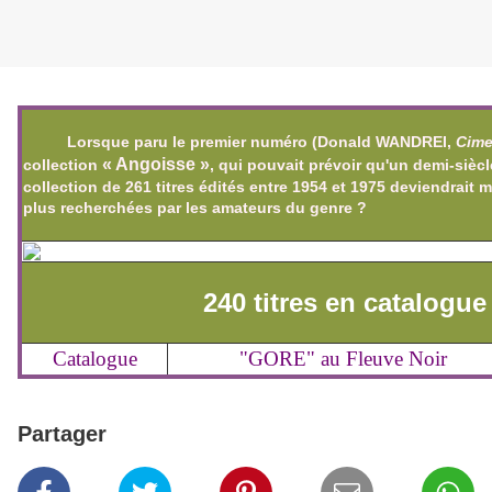
Catalogue mis à jour (mai 2026)
Lorsque paru le premier numéro (Donald WANDREI,
Cimet
« Angoisse »
collection
, qui pouvait prévoir qu'un demi-siècl
collection de 261 titres édités entre 1954 et 1975 deviendrait 
plus recherchées par les amateurs du genre ?
240 titres en catalogue
Catalogue
"GORE" au Fleuve Noir
Partager