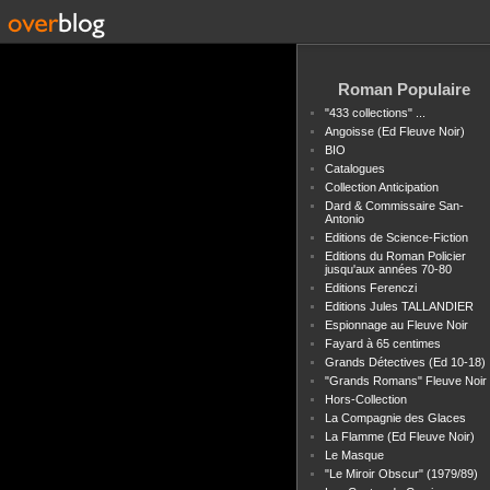
Roman Populaire
"433 collections" ...
Angoisse (Ed Fleuve Noir)
BIO
Catalogues
Collection Anticipation
Dard & Commissaire San-
Antonio
Editions de Science-Fiction
Editions du Roman Policier
jusqu'aux années 70-80
Editions Ferenczi
Editions Jules TALLANDIER
Espionnage au Fleuve Noir
Fayard à 65 centimes
Grands Détectives (Ed 10-18)
"Grands Romans" Fleuve Noir
Hors-Collection
La Compagnie des Glaces
La Flamme (Ed Fleuve Noir)
Le Masque
"Le Miroir Obscur" (1979/89)