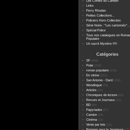
Les Contes du Camion
Links
Perry Rhodan
Petites Collections...
Policiers Hors-Collection
Série Noire : "Les cartonnés"...
Spécial Police
Tous nos catalogues en Roma
Populaire
Un sacré Mystère !!!!!
Catégories
SF
(386)
Polar
(236)
roman populaire
(159)
En vitrine
(151)
San Antonio - Dard
(100)
Woodingue
(78)
Articles
(60)
Chroniques de lecture
(43)
Revues et Journaux
(41)
BD
(30)
Papyriades
(27)
Camion
(26)
Cinéma
(15)
Vente par lots
(13)
Romans pour la Jeunesse
(12)