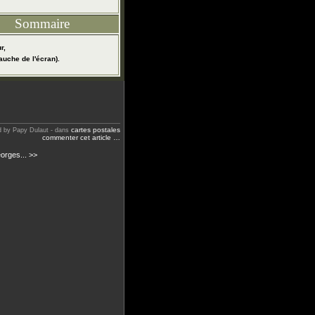
Sommaire
r,
auche de l'écran).
cartes postales
d by Papy Dulaut
-
dans
commenter cet article
…
orges... >>